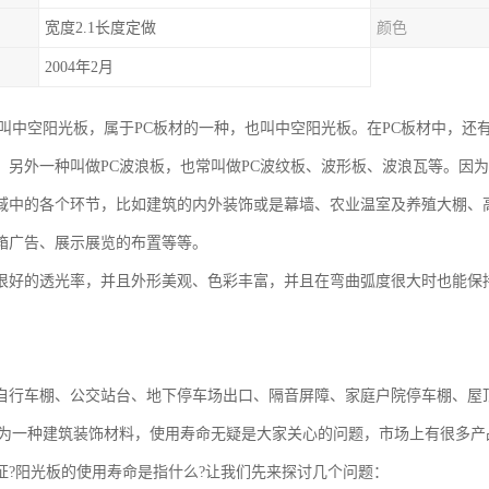
宽度2.1长度定做
颜色
2004年2月
也叫中空阳光板，属于PC板材的一种，也叫中空阳光板。在PC板材中，还
，另外一种叫做PC波浪板，也常叫做PC波纹板、波形板、波浪瓦等。因
域中的各个环节，比如建筑的内外装饰或是幕墙、农业温室及养殖大棚、
箱广告、展示展览的布置等等。
很好的透光率，并且外形美观、色彩丰富，并且在弯曲弧度很大时也能保
自行车棚、公交站台、地下停车场出口、隔音屏障、家庭户院停车棚、屋
作为一种建筑装饰材料，使用寿命无疑是大家关心的问题，市场上有很多
证?阳光板的使用寿命是指什么?让我们先来探讨几个问题：