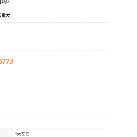
桃城区
板批发
5773
3天左右