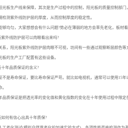
阳光板生产线来保障，其次是生产过程中的控制，阳光板的质量控制部门，
镜检测紫外线防护层的厚度，从而控制厚度的稳定性。
能够均匀，大家想想会有什么问题?势必在薄弱的地方会率先老化，板材
光板紫外线防护层可以肉眼看出来吗?
关系，阳光板紫外线防护层肉眼不可视，坊间有一些通过观察断层颜色等
光板的生产工厂配置有这些设备。
板十年品质保证的含义?
证不是寿命保证，要比寿命保证严苛。就比如电视机，通常可以使用15年
命。
年品质保证是把透光率的变化值和黄化指数的变化在十年使用过程中限定
板如何有信心出具十年质保?
人工老化测试(模拟自然界老化的加速实验方式)，各项性能严格检测作为基