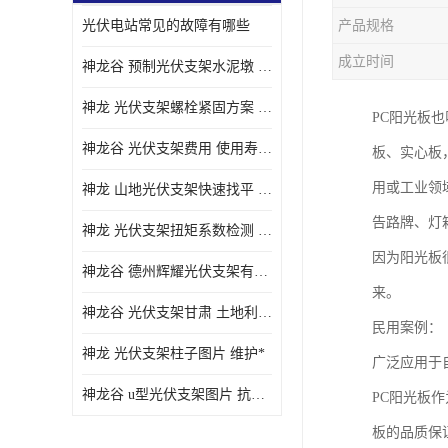
光伏电站常见的故障有哪些
产品规格
成立时间
神龙谷 预制光伏支架水泥墩 抗震性能优
神龙 光伏支架螺栓紧固方案 土地利用率高
PC阳光板
神龙谷 光伏支架费用 使用寿命长
板、实心板
用或工业领
神龙 山地光伏支架快速找平 抗风耐压
告路牌、灯
神龙 光伏支架扭矩系数检测 适应性强
因为阳光板
神龙谷 德州辉耀光伏支架有限公司 材质多样
来。
神龙谷 光伏支架甘肃 土地利用率高
民用案例：
神龙 光伏支架柱子图片 维护*
广泛应用于
神龙谷 u型光伏支架图片 抗紫外线
PC阳光板
板的品质保