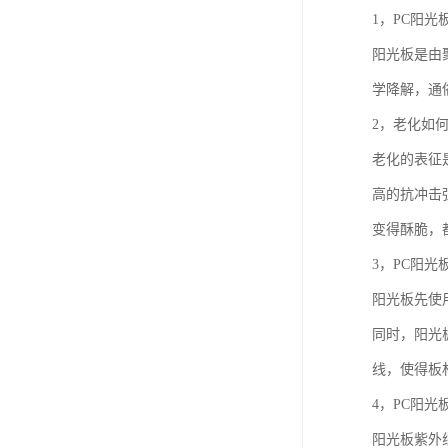
1，PC阳光
阳光板是由
学降解，通
2，老化如何
老化的表征
高的抗冲击
变得酥脆，
3，PC阳光
阳光板先使
同时，阳光
线，使得板
4，PC阳
阳光板紫外