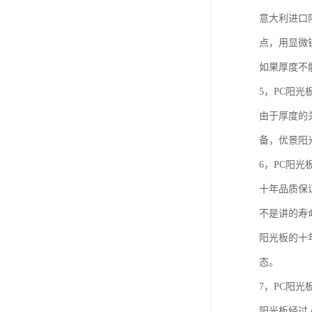
意大利进口
点，用显微
如果厚度不
5，PC阳
由于厚度的
备，优景阳
6，PC阳光
十年品质保
不是讲的寿
阳光板的十
态。
7，PC阳光
阳光板经过