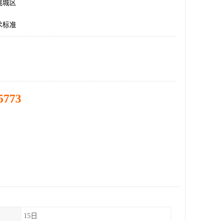
桃城区
术标准
5773
15日