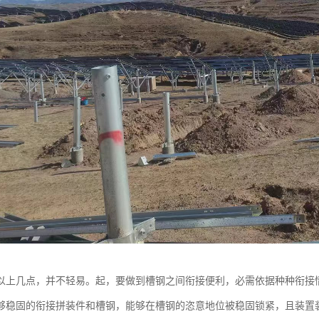
以上几点，并不轻易。起，要做到槽钢之间衔接便利，必需依据种种衔接
够稳固的衔接拼装件和槽钢，能够在槽钢的恣意地位被稳固锁紧，且装置