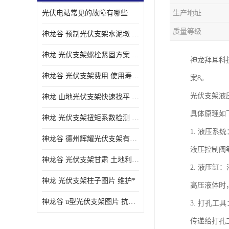
光伏电站常见的故障有哪些
生产地址
质量等级
神龙谷 预制光伏支架水泥墩 抗震性能优
神龙 光伏支架螺栓紧固方案 土地利用率高
神龙拜耳科
神龙谷 光伏支架费用 使用寿命长
案8。
光伏支架液
神龙 山地光伏支架快速找平 抗风耐压
具体原理如
神龙 光伏支架扭矩系数检测 适应性强
1. 液压
神龙谷 德州辉耀光伏支架有限公司 材质多样
液压控制阀
神龙谷 光伏支架甘肃 土地利用率高
2. 液压
神龙 光伏支架柱子图片 维护*
高压液体时
神龙谷 u型光伏支架图片 抗紫外线
3. 打孔
传递给打孔