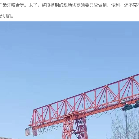
程齿牙咬合等。末了，整段槽钢的现场切割须要只管做到、便利，还不克
场切割。