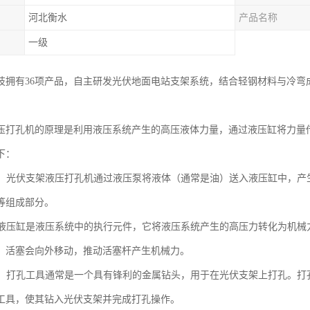
河北衡水
产品名称
一级
技拥有36项产品，自主研发光伏地面电站支架系统，结合轻钢材料与冷弯
压打孔机的原理是利用液压系统产生的高压液体力量，通过液压缸将力量
下：
系统：光伏支架液压打孔机通过液压泵将液体（通常是油）送入液压缸中，
等组成部分。
缸：液压缸是液压系统中的执行元件，它将液压系统产生的高压力转化为机
，活塞会向外移动，推动活塞杆产生机械力。
工具：打孔工具通常是一个具有锋利的金属钻头，用于在光伏支架上打孔。
工具，使其钻入光伏支架并完成打孔操作。