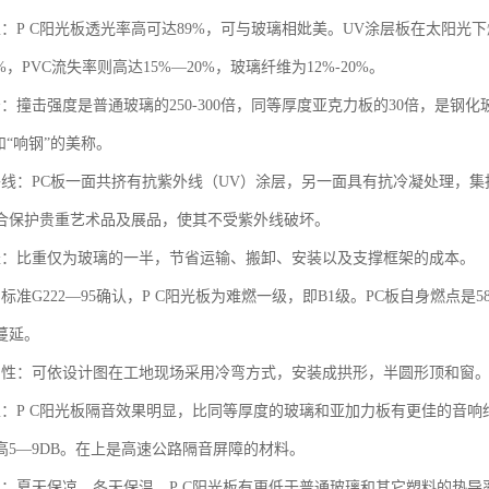
性：P C阳光板透光率高可达89%，可与玻璃相妣美。UV涂层板在太阳
%，PVC流失率则高达15%—20%，玻璃纤维为12%-20%。
：撞击强度是普通玻璃的250-300倍，同等厚度亚克力板的30倍，是钢化
和“响钢”的美称。
外线：PC板一面共挤有抗紫外线（UV）涂层，另一面具有抗冷凝处理，
合保护贵重艺术品及展品，使其不受紫外线破坏。
轻：比重仅为玻璃的一半，节省运输、搬卸、安装以及支撑框架的成本。
标准G222—95确认，P C阳光板为难燃一级，即B1级。PC板自身燃点
蔓延。
曲性：可依设计图在工地现场采用冷弯方式，安装成拱形，半圆形顶和窗。
性：P C阳光板隔音效果明显，比同等厚度的玻璃和亚加力板有更佳的音响
高5—9DB。在上是高速公路隔音屏障的材料。
：夏天保凉，冬天保温，P C阳光板有更低于普通玻璃和其它塑料的热导率（