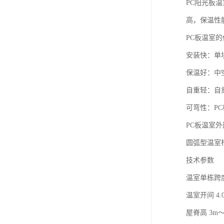
PC阳光板
高，保温性
PC板温室的
安装快：单块
保温好：中
自重轻：自
可弯性：P
PC板温室
圆弧型温室
技术参数
温室单栋跨度 8
温室开间 4.
屋脊高 3m～