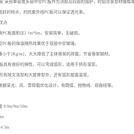
温室 采用单层或多层中空PC板作为顶部及四周的围护，的铝合金型材做
能好的特点，的抗紫外线PC板可以保证透光率。
优点
PC板面积达2.1m*6m，安装简单，无破损。
空PC板的保温隔热效果优于双层中空玻璃。
重小于2Kg/m2，大大降低了主体骨架的荷载，节省骨架钢材。
C板具有很好的弹性，可以弯成弧形，适用于拱形温室。
外形有除文洛型和大屋脊型外，还有弧形屋面温室。
根据采光、风、雪荷载优化设计，有圆弧、抛物线、双曲线等。
.0m/9m/10m
0m
4.5m