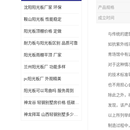
沈阳阳光板厂家 环保
产品规格
成立时间
鞍山阳光板 性能稳定
阳光板顶棚价格 定做
与传统的建
耐力板与阳光板区别 品质可靠
如抗紫外线
育场馆中有
阳光板雨棚平顶 厂家
对于这种情
兰州阳光板厂 功能多样
的技术标准
pc阳光板厂 外观精美
也不用担心
阳光板可以弯曲吗 服务周到
除此之外，
神龙谷 轻钢别墅房价格 低碳环保
发现，该产
神龙拜耳 山西轻钢别墅多少钱 施工快捷
以上所列举
制造过程中