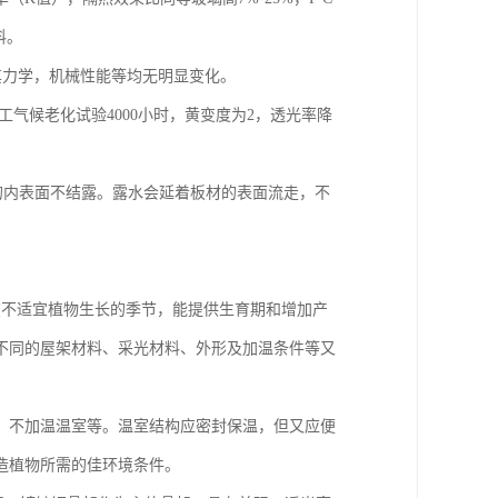
料。
中其力学，机械性能等均无明显变化。
人工气候老化试验4000小时，黄变度为2，透光率降
料的内表面不结露。露水会延着板材的表面流走，不
施。在不适宜植物生长的季节，能提供生育期和增加产
不同的屋架材料、采光材料、外形及加温条件等又
、不加温温室等。温室结构应密封保温，但又应便
造植物所需的佳环境条件。