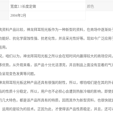
宽度2.1长度定做
颜色
2004年2月
筑资料产品比较，神龙拜耳阳光板作为一种新型的资料，在商场中逐渐处
功能好、抗化学腐蚀性强、抗老化性，并且采光性好等。现如今广泛应用
运用。
况，咱们以为，神龙拜耳阳光板之所以会在短时间内赢得较大的商场空间
等优势。从外观来看，该产品十分光洁漂亮，并且制品上面没有显着的气
会呈现变色发黄等问题。
神龙拜耳阳光板这种产品还具有很强的耐性，所以，哪怕咱们是在其的外
品的性质十分稳定，所以，用户也不必担心会遭到热胀冷缩的影响，即使
的几大特色，都是该产品所具有的特质，因而其作为新型资料，也很快就
，运用的是较为的技术。正因为此，才使得该产品性质稳定，并且，还可