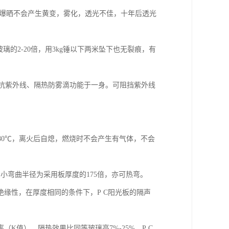
光下爆晒不会产生黄变，雾化，透光不佳，十年后透光
玻璃的2-20倍，用3kg锤以下两米坠下也无裂痕，有
集抗紫外线、隔热防雾滴功能于一身。可阻挡紫外线
是580℃，离火后自熄，燃烧时不会产生有气体，不会
小弯曲半径为采用板厚度的175倍，亦可热弯。
绝缘性，在厚度相同的条件下，P C阳光板的隔声
K值），隔热效果比同等玻璃高7%-25%，P C