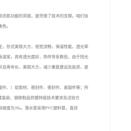
其优胜功能的背面，是凭借了技术的支撑。咱们信
角色。
定，形式美观大方，视觉流畅，保温性能，透光率
板温室，具有透光度好，热传导系数低，由于阳光
并且寿命长，美观大方，减少重复建设及投资，是
接件、）铝型材、密封件、密封件、紧固件等；所
2金属覆盖层，钢铁制品热镀锌层技术要求及试验方
坡度为3‰。落水管采用PVC塑料管，直径