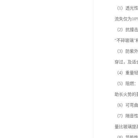
（1）透光
流失仅为10
（2）抗撞击
“不碎玻璃”
（3）防紫
穿过，及适
（4）重量
（5）阻燃：
助长火势的
（6）可弯
（7）隔音
量比玻璃提
（8）节能性