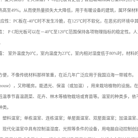
热高至49%。从而使热量损失大大降低，用于有暖设备的建筑，属环保材
适应性：PC板在-40℃时不发生冷脆，在125℃时不软化，在恶劣的环境
性： P C阳光板可以在－40℃至120℃范围保持各项物理指标的稳定性。
。
结露： 室外温度为0℃，室内温度为23℃，室内相对湿度低于80%时，材
易方便，不像传统材料那样笨重，在近几年广泛应用于我国沿海一带城市。
eenhouse），又称暖房。能透光、保温（或加温），用来栽培植物的设
低温季节喜温蔬菜、花卉、林木等植物栽培或育苗等。温室的种类多，依
种类。
、塑料温室；单栋温室、连栋温室；单屋面温室、双屋面温室；加温温室
。现代化温室中具有控制温湿度、光照等条件的设备，用电脑自动控制创