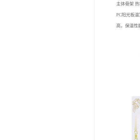
主体骨架 
PC阳光板
高，保温性