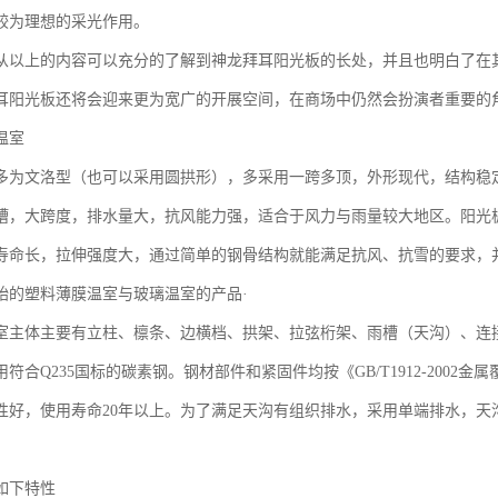
较为理想的采光作用。
从以上的内容可以充分的了解到神龙拜耳阳光板的长处，并且也明白了在
耳阳光板还将会迎来更为宽广的开展空间，在商场中仍然会扮演者重要的
温室
多为文洛型（也可以采用圆拱形），多采用一跨多顶，外形现代，结构稳
槽，大跨度，排水量大，抗风能力强，适合于风力与雨量较大地区。阳光
寿命长，拉伸强度大，通过简单的钢骨结构就能满足抗风、抗雪的要求，
始的塑料薄膜温室与玻璃温室的产品·
室主体主要有立柱、檩条、边横档、拱架、拉弦桁架、雨槽（天沟）、连
符合Q235国标的碳素钢。钢材部件和紧固件均按《GB/T1912-200
性好，使用寿命20年以上。为了满足天沟有组织排水，采用单端排水，天沟
如下特性