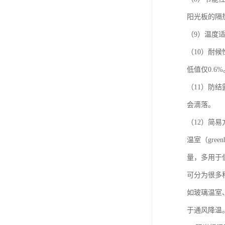
阳光板的隔
（9）温度
（10）耐候
低值仅0.6%
（11）防
会滴落。
（12）简
温室（gr
量，多用于
可分为很多
如玻璃温室
于通风降温