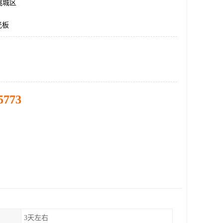
桃城区
光板
5773
3天左右