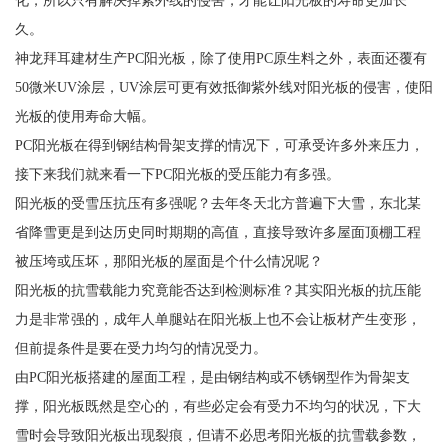
化，所以只有解决掉紫外线的侵害，才能让阳光板的寿命更加长
久。
神龙拜耳建材生产PC阳光板，除了使用PC原生料之外，表面还覆有
50微米UV涂层，UV涂层可更有效抵御紫外线对阳光板的侵害，使阳
光板的使用寿命大幅。
PC阳光板在得到钢结构骨架支撑的情况下，可承受许多外来压力，
接下来我们就来看一下PC阳光板的受压能力有多强。
阳光板的受雪压抗压有多强呢？去年冬天北方普遍下大雪，东北某
省降雪更是到达历史同时期期的高值，直接导致许多屋面顶棚工程
被压垮或压坏，那阳光板的屋面是个什么情况呢？
阳光板的抗雪载能力究竟能否达到检测标准？其实阳光板的抗压能
力是非常强的，成年人单腿站在阳光板上也不会让板材产生变形，
但前提条件是要在受力均匀的情况受力。
由PC阳光板搭建的屋面工程，是由钢结构或不锈钢型作为骨架支
撑，阳光板既然是空心的，有些必定会有受力不均匀的状况，下大
雪时会导致阳光板出现裂痕，但请不必思考阳光板的抗雪载参数，