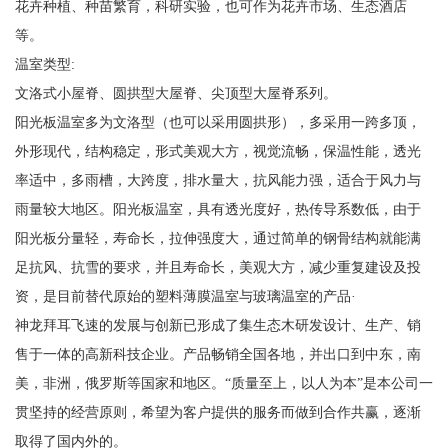
花卉种植、种苗繁育，科研实验，也可作为花卉市场、生态酒店
等。
温室类型:
文洛式小屋脊、圆拱型大屋脊、尖顶型大屋脊系列。
阳光板温室多为文洛型（也可以采用圆拱形），多采用一跨多顶，
外形现代，结构稳定，形式美观大方，视觉流畅，保温性能，透光
率适中，多雨槽，大跨度，排水量大，抗风能力强，适合于风力与
雨量较大地区。阳光板温室，具有透光度好，热传导系数低，由于
阳光板分量轻，寿命长，拉伸强度大，通过简单的钢骨结构就能满
足抗风、抗雪的要求，并且寿命长，美观大方，减少重复建设及投
资，是目前替代原始的塑料薄膜温室与玻璃温室的产品·
神龙拜耳飞速的发展与创新已形成了集生态木研发设计、生产、销
售于一体的高新科技企业。产品畅销全国各地，并出口到中东，南
美，非洲，俄罗斯等国家和地区。“质量至上，以人为本”是本公司一
贯坚持的经营原则，希望为客户提供的服务而做到合作共赢，逐渐
取得了国内外的。