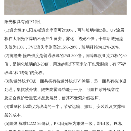
阳光板具有如下特性
(1)透光性:P C阳光板透光率高可达89%，可与玻璃相妣美。UV涂层
板在太阳光下爆晒不会产生黄变，雾化，透光不佳，十年后透光流
失仅为10%，PVC流失率则高达15%-20%，玻璃纤维为12%-20%。
(2)抗撞击:撞击强度是普通玻璃的250-300倍，同等厚度亚克力板的30
倍，是钢化玻璃的2-20倍，用2kg锤以下两米坠下也无裂痕，有"不碎
玻璃"和"响钢"的美称。
(3)防紫外线:PC板一面共挤有抗紫外线(UV)涂层，另一面具有抗冷凝
处理，集抗紫外线、隔热防雾滴功能于一身。可阻挡紫外线穿过，
及适合保护贵重艺术品及展品，使其不受紫外线破坏。
(4)重量轻:比重仅为玻璃的一半，节省运输、搬卸、安装以及支撑框
架的成本。
(5)阻燃:标准G222-95确认，P C阳光板为难燃一级，即B1级。PC板