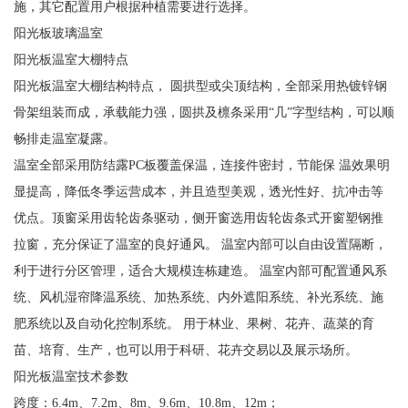
施，其它配置用户根据种植需要进行选择。
阳光板玻璃温室
阳光板温室大棚特点
阳光板温室大棚结构特点， 圆拱型或尖顶结构，全部采用热镀锌钢
骨架组装而成，承载能力强，圆拱及檩条采用“几”字型结构，可以顺
畅排走温室凝露。
温室全部采用防结露PC板覆盖保温，连接件密封，节能保 温效果明
显提高，降低冬季运营成本，并且造型美观，透光性好、抗冲击等
优点。顶窗采用齿轮齿条驱动，侧开窗选用齿轮齿条式开窗塑钢推
拉窗，充分保证了温室的良好通风。 温室内部可以自由设置隔断，
利于进行分区管理，适合大规模连栋建造。 温室内部可配置通风系
统、风机湿帘降温系统、加热系统、内外遮阳系统、补光系统、施
肥系统以及自动化控制系统。 用于林业、果树、花卉、蔬菜的育
苗、培育、生产，也可以用于科研、花卉交易以及展示场所。
阳光板温室技术参数
跨度：6.4m、7.2m、8m、9.6m、10.8m、12m；