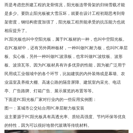
而是考虑您所建工程的龙骨情况，阳光板连带骨架的归纳雪载才能
是多少。要防止阳光板被大雪压坏，就要在设计工程初期思考到骨
架密度，钢结构密度加强了，阳光板工程所能承受的抗压能力也就
相应提升了。
PC阳光板也叫中空阳光板，属于PC板材的一种，也叫中空阳光板。
在PC板材中，还有另外两种板材，一种叫做PC耐力板，也叫PC单层
板、实心板，另外一种叫做PC波浪板，也常叫做PC波纹板、波形
板、波浪瓦等。因为PC板材具有许多优异的性能，因为被广泛用于
民用或工业领域中的各个环节，比如建筑的内外装饰或是幕墙、农
业温室及养殖大棚、高速公路的隔音屏障、建筑室内采光、电话
亭、广告路牌、灯箱广告、展示展览的布置等等。
下面是PC阳光板厂家对行业内的一些应用实例图：
图一：某城市公交站台用PC单层耐力板安装
这主要源于PC阳光板具有高透光率、质轻高强度、节约环保等优良
的特性，因为可以很好地替代玻璃等传统材料。