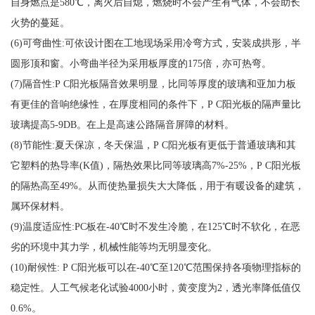
自身燃点是580℃，离火后自熄，燃烧时不会产生有气体，不会助长
火势的蔓延。
(6)可弯曲性:可依设计图在工地现场采用冷弯方式，安装成拱形，半
圆形顶和窗。小弯曲半径为采用板厚度的175倍，亦可热弯。
(7)隔音性:P C阳光板隔音效果明显，比同等厚度的玻璃和亚加力板
有更佳的音响绝缘性，在厚度相同的条件下，P C阳光板的隔声量比
玻璃提高5-9DB。在上是高速公路隔音屏障的材料。
(8)节能性:夏天保凉，冬天保温，P C阳光板有更低于普通玻璃和其
它塑料的热导率(K值)，隔热效果比同等玻璃高7%-25%，P C阳光板
的隔热高至49%。从而使热量损失大大降低，用于有暖设备的建筑，
属环保材料。
(9)温度适应性:PC板在-40℃时不发生冷脆，在125℃时不软化，在恶
劣的环境中其力学，机械性能等均无明显变化。
(10)耐候性: P C阳光板可以在-40℃至120℃范围保持各项物理指标的
稳定性。人工气候老化试验4000小时，黄变度为2，透光率降低值仅
0.6%。