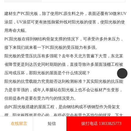
建材生产PC阳光板，除了使用PC原生料之外，表面还覆有50微米UV
涂层，UV涂层可更有效抵御紫外线对阳光板的侵害，使阳光板的使
用寿命大幅。
PC阳光板在得到钢结构骨架支撑的情况下，可承受许多外来压力，
接下来我们就来看一下PC阳光板的受压能力有多强。
阳光板的受雪压抗压有多强呢？去年冬天北方普遍下大雪，东北某
省降雪更是到达历史同时期期的值，直接导致许多屋面顶棚工程被
压垮或压坏，那阳光板的屋面是个什么情况呢？
阳光板的抗雪载能力究竟能否达到检测标准？其实阳光板的抗压能
力是非常强的，成年人单腿站在阳光板上也不会让板材产生变形，
但前提条件是要在受力均匀的情况受力。
由PC阳光板搭建的屋面工程，是由钢结构或不锈钢型作为骨架支
撑，阳光板既然是空心的，有些必定会有受力不均匀的状况，下大
在线留言
短信
拔打电话 13833825773
雪时会导致阳光板出现裂痕，但请不必思考阳光板的抗雪载参数，