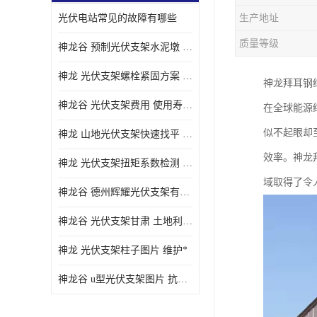
光伏电站常见的故障有哪些
生产地址
质量等级
神龙谷 预制光伏支架水泥墩 抗震性能优
神龙 光伏支架螺栓紧固方案 土地利用率高
神龙拜耳钢
神龙谷 光伏支架费用 使用寿命长
在全球能源
似不起眼却
神龙 山地光伏支架快速找平 抗风耐压
效率。神龙
神龙 光伏支架扭矩系数检测 适应性强
域取得了令
神龙谷 德州辉耀光伏支架有限公司 材质多样
神龙谷 光伏支架甘肃 土地利用率高
神龙 光伏支架柱子图片 维护*
神龙谷 u型光伏支架图片 抗紫外线