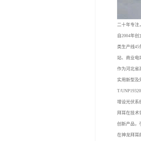
二十年专注
自2004
类生产线4
站、商业电
作为河北省
实用新型及
T/UNP19
增设光伏系统
拜耳在技术
创新产品，
在神龙拜耳