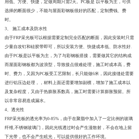
用低、方便、快捷，定做周期只需2天。PC板是 以平板为主，可供
选择的断面很少，不能与屋面彩钢板很好的匹配，定制费钱、费
时。
3、 施工成本及防水性
由于FRP采光板可以根据需要定制完全匹配的断面，因此安装时只需
少量自攻钉和硅胶带即可，所以安装方便、快捷成本低、防水性好.
由于PC板是以平板为主，为了与彩钢板搭接，需要做其它的结构成
而屋面彩钢板都为波浪型，导致接点很难处理，施工时成本高，费
时、费力，又因为PC板受工艺限制，长只能做6米，因此接缝处需要
进行铝压边处理，，材料上面还需要增加副檩，增加了施工成本以
及复杂程度，又由于热膨胀系数高，施工时需要计算膨胀预留。所
以非常容易造成漏水。
4、透光性
FRP采光板的透光率为0-85%，由于在聚脂中加入了一定比例的玻璃
纤维,不锈钢玻璃门，因此光线透过时会产生漫散射，不会在地上留
下光带，也不会产生眩光，可以提供很好的工作环境。