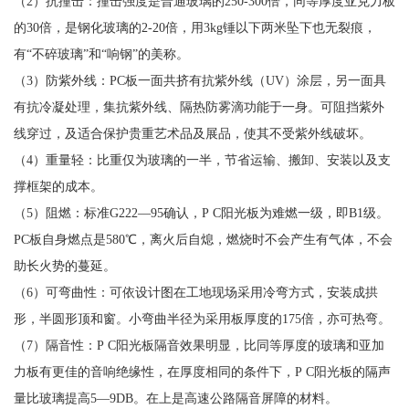
（2）抗撞击：撞击强度是普通玻璃的250-300倍，同等厚度亚克力板
的30倍，是钢化玻璃的2-20倍，用3kg锤以下两米坠下也无裂痕，
有“不碎玻璃”和“响钢”的美称。
（3）防紫外线：PC板一面共挤有抗紫外线（UV）涂层，另一面具
有抗冷凝处理，集抗紫外线、隔热防雾滴功能于一身。可阻挡紫外
线穿过，及适合保护贵重艺术品及展品，使其不受紫外线破坏。
（4）重量轻：比重仅为玻璃的一半，节省运输、搬卸、安装以及支
撑框架的成本。
（5）阻燃：标准G222—95确认，P C阳光板为难燃一级，即B1级。
PC板自身燃点是580℃，离火后自熄，燃烧时不会产生有气体，不会
助长火势的蔓延。
（6）可弯曲性：可依设计图在工地现场采用冷弯方式，安装成拱
形，半圆形顶和窗。小弯曲半径为采用板厚度的175倍，亦可热弯。
（7）隔音性：P C阳光板隔音效果明显，比同等厚度的玻璃和亚加
力板有更佳的音响绝缘性，在厚度相同的条件下，P C阳光板的隔声
量比玻璃提高5—9DB。在上是高速公路隔音屏障的材料。