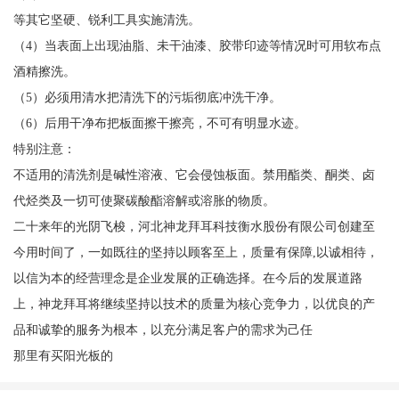
等其它坚硬、锐利工具实施清洗。
（4）当表面上出现油脂、未干油漆、胶带印迹等情况时可用软布点
酒精擦洗。
（5）必须用清水把清洗下的污垢彻底冲洗干净。
（6）后用干净布把板面擦干擦亮，不可有明显水迹。
特别注意：
不适用的清洗剂是碱性溶液、它会侵蚀板面。禁用酯类、酮类、卤
代烃类及一切可使聚碳酸酯溶解或溶胀的物质。
二十来年的光阴飞梭，河北神龙拜耳科技衡水股份有限公司创建至
今用时间了，一如既往的坚持以顾客至上，质量有保障,以诚相待，
以信为本的经营理念是企业发展的正确选择。在今后的发展道路
上，神龙拜耳将继续坚持以技术的质量为核心竞争力，以优良的产
品和诚挚的服务为根本，以充分满足客户的需求为己任
那里有买阳光板的