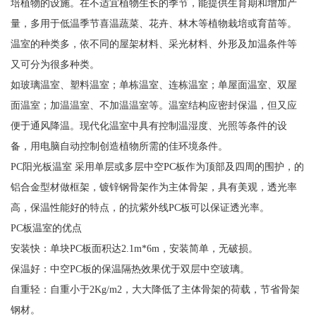
培植物的设施。在不适宜植物生长的季节，能提供生育期和增加产
量，多用于低温季节喜温蔬菜、花卉、林木等植物栽培或育苗等。
温室的种类多，依不同的屋架材料、采光材料、外形及加温条件等
又可分为很多种类。
如玻璃温室、塑料温室；单栋温室、连栋温室；单屋面温室、双屋
面温室；加温温室、不加温温室等。温室结构应密封保温，但又应
便于通风降温。现代化温室中具有控制温湿度、光照等条件的设
备，用电脑自动控制创造植物所需的佳环境条件。
PC阳光板温室 采用单层或多层中空PC板作为顶部及四周的围护，的
铝合金型材做框架，镀锌钢骨架作为主体骨架，具有美观，透光率
高，保温性能好的特点，的抗紫外线PC板可以保证透光率。
PC板温室的优点
安装快：单块PC板面积达2.1m*6m，安装简单，无破损。
保温好：中空PC板的保温隔热效果优于双层中空玻璃。
自重轻：自重小于2Kg/m2，大大降低了主体骨架的荷载，节省骨架
钢材。