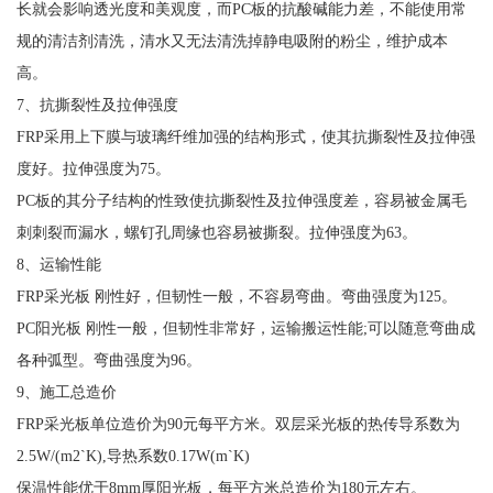
长就会影响透光度和美观度，而PC板的抗酸碱能力差，不能使用常
规的清洁剂清洗，清水又无法清洗掉静电吸附的粉尘，维护成本
高。
7、抗撕裂性及拉伸强度
FRP采用上下膜与玻璃纤维加强的结构形式，使其抗撕裂性及拉伸强
度好。拉伸强度为75。
PC板的其分子结构的性致使抗撕裂性及拉伸强度差，容易被金属毛
刺刺裂而漏水，螺钉孔周缘也容易被撕裂。拉伸强度为63。
8、运输性能
FRP采光板 刚性好，但韧性一般，不容易弯曲。弯曲强度为125。
PC阳光板 刚性一般，但韧性非常好，运输搬运性能;可以随意弯曲成
各种弧型。弯曲强度为96。
9、施工总造价
FRP采光板单位造价为90元每平方米。双层采光板的热传导系数为
2.5W/(m2`K),导热系数0.17W(m`K)
保温性能优于8mm厚阳光板，每平方米总造价为180元左右。