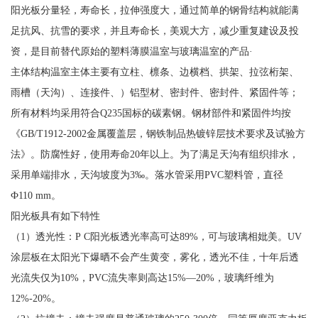
阳光板分量轻，寿命长，拉伸强度大，通过简单的钢骨结构就能满
足抗风、抗雪的要求，并且寿命长，美观大方，减少重复建设及投
资，是目前替代原始的塑料薄膜温室与玻璃温室的产品·
主体结构温室主体主要有立柱、檩条、边横档、拱架、拉弦桁架、
雨槽（天沟）、连接件、）铝型材、密封件、密封件、紧固件等；
所有材料均采用符合Q235国标的碳素钢。钢材部件和紧固件均按
《GB/T1912-2002金属覆盖层，钢铁制品热镀锌层技术要求及试验方
法》。防腐性好，使用寿命20年以上。为了满足天沟有组织排水，
采用单端排水，天沟坡度为3‰。落水管采用PVC塑料管，直径
Ф110 mm。
阳光板具有如下特性
（1）透光性：P C阳光板透光率高可达89%，可与玻璃相妣美。UV
涂层板在太阳光下爆晒不会产生黄变，雾化，透光不佳，十年后透
光流失仅为10%，PVC流失率则高达15%—20%，玻璃纤维为
12%-20%。