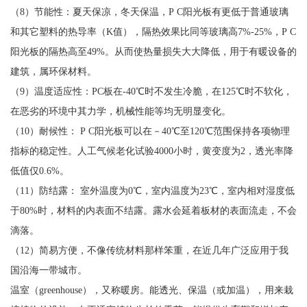
（8）节能性：夏天保凉，冬天保温，P C阳光板有更低于普通玻璃
和其它塑料的热导率（K值），隔热效果比同等玻璃高7%-25%，P C
阳光板的隔热高至49%。从而使热量损失大大降低，用于有暖设备的
建筑，属环保材料。
（9）温度适应性：PC板在-40℃时不发生冷脆，在125℃时不软化，
在恶劣的环境中其力学，机械性能等均无明显变化。
（10）耐候性： P C阳光板可以在－40℃至120℃范围保持各项物理
指标的稳定性。人工气候老化试验4000小时，黄变度为2，透光率降
低值仅0.6%。
（11）防结露： 室外温度为0℃，室内温度为23℃，室内相对湿度低
于80%时，材料的内表面不结露。露水会延着板材的表面流走，不会
滴落。
（12）简易方便，不像传统材料那样笨重，在近几年广泛应用于我
国沿海一带城市。
温室（greenhouse），又称暖房。能透光、保温（或加温），用来栽