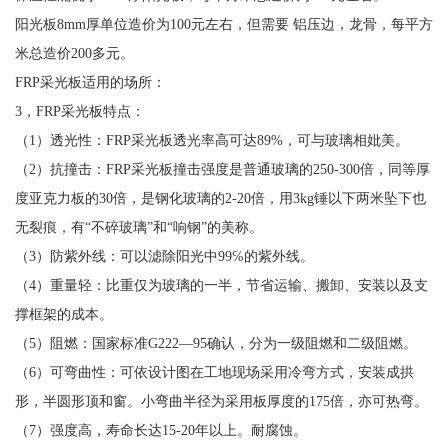
阳光板8mm厚单位造价为100元左右，但需要 铝压边，龙骨，每平方
米总造价200多元。
FRP采光板适用的场所：
3，FRP采光板特点：
（1）透光性：FRP采光板透光率高可达89%，可与玻璃相妣美。
（2）抗撞击：FRP采光板撞击强度是普通玻璃的250-300倍，同等厚
度亚克力板的30倍，是钢化玻璃的2-20倍，用3kg锤以下两米坠下也
无裂痕，有“不碎玻璃”和“响钢”的美称。
（3）防紫外线：可以滤除阳光中99℅的紫外线。
（4）重量轻：比重仅为玻璃的一半，节省运输、搬卸、安装以及支
撑框架的成本。
（5）阻燃：国家标准G222—95确认，分为一级阻燃和二级阻燃。
（6）可弯曲性：可依设计图在工地现场采用冷弯方式，安装成拱
形，半圆形顶和窗。小弯曲半径为采用板厚度的175倍，亦可热弯。
（7）强度高，寿命长达15-20年以上。耐腐蚀。