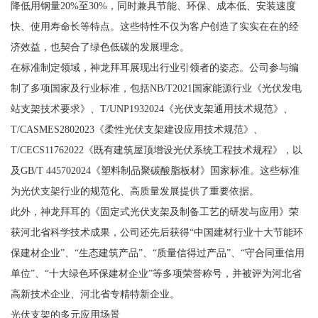
降低用钢量20%至30%，同时兼具节能、环保、成本低、安装速度
快、使用寿命长等特点。这些特性不仅为客户创造了实实在在的经
济效益，也契合了绿色低碳的发展理念。
在标准制定领域，神龙拜耳展现出行业引领者的姿态。公司参与编
制了多项国家及行业标准，包括NB/T2021国家能源行业《光伏发电
站支架技术要求》、T/UNP1932024《光伏支架通用技术规范》、
T/CASMES2802023《柔性光伏支架建设应用技术规范》、
T/CECS11762022《既有建筑屋顶增设光伏系统工程技术规程》，以
及GB/T 445702024《塑料制品聚碳酸脂板材》国家标准。这些标准
为光伏支架行业的规范化、高质量发展提供了重要依据。
此外，神龙拜耳的《固定式光伏支架及制备工艺的研发与应用》荣
获河北省科学技术成果，公司还先后获得“中国建材行业十大节能环
保建材企业”、“生态建筑产品”、“质量信得过产品”、“守合同重信用
单位”、“十大绿色环保建材企业”等多项荣誉称号，并被评为河北省
高新技术企业、河北省专精特新企业。
光伏支架的多元应用场景