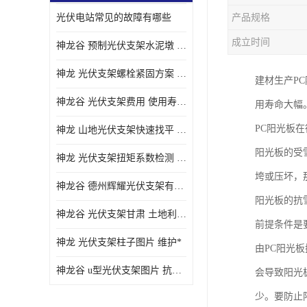
光伏电站常见的故障有哪些
产品规格
成立时间
神龙谷 预制光伏支架水泥墩 抗震性能优
神龙 光伏支架螺栓紧固方案 土地利用率高
建材生产P
神龙谷 光伏支架费用 使用寿命长
用寿命大幅
PC阳光板
神龙 山地光伏支架快速找平 抗风耐压
阳光板的受
神龙 光伏支架扭矩系数检测 适应性强
垮或压坏，
神龙谷 德州辉耀光伏支架有限公司 材质多样
阳光板的抗
神龙谷 光伏支架甘肃 土地利用率高
前提条件是
神龙 光伏支架柱子图片 维护*
由PC阳光
神龙谷 u型光伏支架图片 抗紫外线
会导致阳光
少。要防止