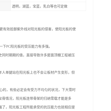
透明，湖蓝，宝蓝，乳白等也可定做
层可更有效抵御紫外线对阳光板的侵害，使阳光板的使
一下PC阳光板的受压能力有多强。
史同时期期的值，直接导致许多屋面顶棚工程被压
年人单腿站在阳光板上也不会让板材产生变形，但
空心的，有些必定会有受力不均匀的状况，下大雪时
龙骨情况，阳光板连带骨架的归纳雪载才能是多
强了，阳光板工程所能承受的抗压能力也就相应提