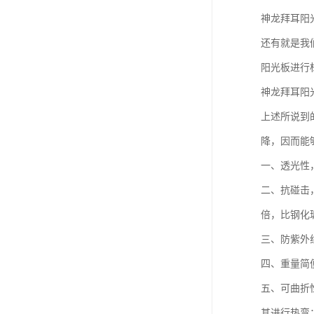
神龙拜耳阳
还有就是我
阳光板进行
神龙拜耳阳
上述所说到
降，因而能
一、透光性
二、抗碰击
倍，比钢化
三、防紫外
四、重量简
五、可曲折
其进行热弯