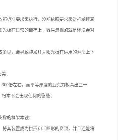
依照标准要求来执行，没能依照要求来对神龙拜耳
阳光板在日常的储存上，容易忽视的就是环境会对
较多见，会导致神龙拜耳阳光板在运用的寿命上下
比美；
-300倍左右，而平等厚度的亚克力板高出三十
，根本不会出现任何的裂缝；
支撑的框架本钱；
，将其装置成为拱形和半圆形的窗顶，并且还能将