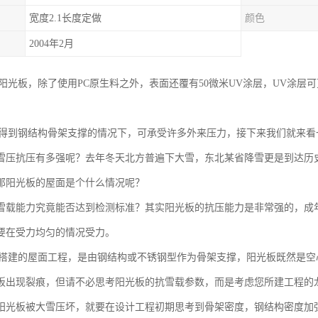
宽度2.1长度定做
颜色
2004年2月
C阳光板，除了使用PC原生料之外，表面还覆有50微米UV涂层，UV涂
。
在得到钢结构骨架支撑的情况下，可承受许多外来压力，接下来我们就来看
雪压抗压有多强呢？去年冬天北方普遍下大雪，东北某省降雪更是到达历
那阳光板的屋面是个什么情况呢？
雪载能力究竟能否达到检测标准？其实阳光板的抗压能力是非常强的，成
要在受力均匀的情况受力。
板搭建的屋面工程，是由钢结构或不锈钢型作为骨架支撑，阳光板既然是
板出现裂痕，但请不必思考阳光板的抗雪载参数，而是考虑您所建工程的
阳光板被大雪压坏，就要在设计工程初期思考到骨架密度，钢结构密度加