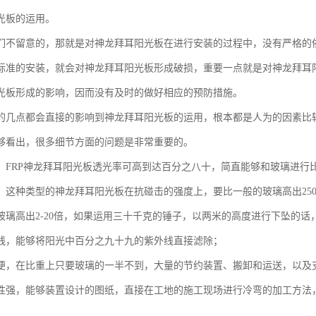
光板的运用。
们不留意的，那就是对神龙拜耳阳光板在进行安装的过程中，没有严格的
标准的安装，就会对神龙拜耳阳光板形成破损，重要一点就是对神龙拜耳
光板形成的影响，因而没有及时的做好相应的预防措施。
的几点都会直接的影响到神龙拜耳阳光板的运用，根本都是人为的因素比
够看出，很多细节方面的问题是非常重要的。
，FRP神龙拜耳阳光板透光率可高到达百分之八十，简直能够和玻璃进行
，这种类型的神龙拜耳阳光板在抗碰击的强度上，要比一般的玻璃高出250
玻璃高出2-20倍，如果运用三十千克的锤子，以两米的高度进行下坠的话
线，能够将阳光中百分之九十九的紫外线直接滤除；
便，在比重上只要玻璃的一半不到，大量的节约装置、搬卸和运送，以及
性强，能够装置设计的图纸，直接在工地的施工现场进行冷弯的加工方法
；