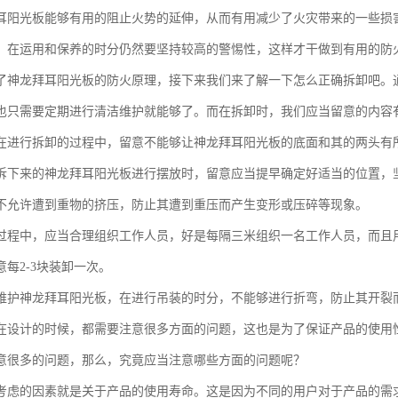
耳阳光板能够有用的阻止火势的延伸，从而有用减少了火灾带来的一些损
，在运用和保养的时分仍然要坚持较高的警惕性，这样才干做到有用的防
了神龙拜耳阳光板的防火原理，接下来我们来了解一下怎么正确拆卸吧。
也只需要定期进行清洁维护就能够了。而在拆卸时，我们应当留意的内容
在进行拆卸的过程中，留意不能够让神龙拜耳阳光板的底面和其的两头有
拆下来的神龙拜耳阳光板进行摆放时，留意应当提早确定好适当的位置，
不允许遭到重物的挤压，防止其遭到重压而产生变形或压碎等现象。
过程中，应当合理组织工作人员，好是每隔三米组织一名工作人员，而且
每2-3块装卸一次。
维护神龙拜耳阳光板，在进行吊装的时分，不能够进行折弯，防止其开裂
在设计的时候，都需要注意很多方面的问题，这也是为了保证产品的使用
意很多的问题，那么，究竟应当注意哪些方面的问题呢？
考虑的因素就是关于产品的使用寿命。这是因为不同的用户对于产品的需