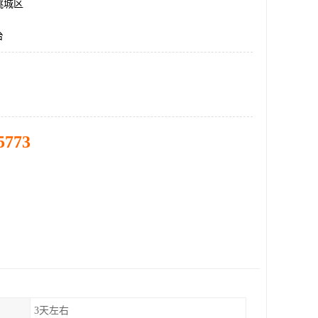
桃城区
台
5773
3天左右