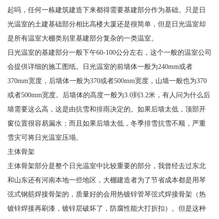
起吗，任何一栋建筑建造下来都得需要基建部分作为基础。只是日
光温室的土建基础部分相比高楼大厦还是很简单，但是日光温室却
是所有温室大棚类别里基建部分复杂的一类温室。
日光温室的基建部分一般下午60-100公分左右，这个一般的温室公司
会提供详细的施工图纸。日光温室的前墙体一般为240mm或者
370mm宽度，后墙体一般为370或者500mm宽度，山墙一般也为370
或者500mm宽度。后墙体的高度一般为3.0到3.2米，有人问为什么后
墙需要这么高，这是由抗雪和排雨决定的。如果后墙太低，顶部开
窗位置很容易漏水；而且如果后墙太低，冬季排雪抗雪不顺，严重
雪灾可将日光温室压塌。
主体骨架
主体骨架部分是整个日光温室中比较重要的部分，我曾经去过东北
和山东还有河南本地一些地区，大棚建造者为了节省成本都是用琴
弦式钢筋焊接骨架的，质量好的会用热镀锌管琴弦式焊接骨架（热
镀锌焊接再刷漆，镀锌层破坏了，防腐性能大打折扣）。但是这种