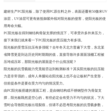
建材生产PC阳光板，除了使用PC原生料之外，表面还覆有50微米UV
涂层，UV涂层可更有效抵御紫外线对阳光板的侵害，使阳光板的使
用寿命大幅。
PC阳光板在得到钢结构骨架支撑的情况下，可承受许多外来压力，
接下来我们就来看一下PC阳光板的受压能力有多强。
阳光板的受雪压抗压有多强呢？去年冬天北方普遍下大雪，东北某
省降雪更是到达历史同时期期的值，直接导致许多屋面顶棚工程被
压垮或压坏，那阳光板的屋面是个什么情况呢？
阳光板的抗雪载能力究竟能否达到检测标准？其实阳光板的抗压能
力是非常强的，成年人单腿站在阳光板上也不会让板材产生变形，
但前提条件是要在受力均匀的情况受力。
由PC阳光板搭建的屋面工程，是由钢结构或不锈钢型作为骨架支
撑，阳光板既然是空心的，有些必定会有受力不均匀的状况，下大
雪时会导致阳光板出现裂痕，但请不必思考阳光板的抗雪载参数，