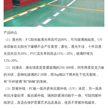
产品特点
（1）透光性：P C阳光板透光率高可达89%，可与玻璃相妣美。UV
涂层板在太阳光下爆晒不会产生黄变，雾化，透光不佳，十年后透
光流失仅为10%，PVC流失率则高达15%—20%，玻璃纤维为
12%-20%。
（2）抗撞击：撞击强度是普通玻璃的250-300倍，同等厚度亚克力板
的30倍，是钢化玻璃的2-20倍，用3kg锤以下两米坠下也无裂痕，
有“不碎玻璃”和“响钢”的美称。
（3）防紫外线：PC板一面共挤有抗紫外线（UV）涂层，另一面具
有抗冷凝处理，集抗紫外线、隔热防雾滴功能于一身。可阻挡紫外
线穿过，及适合保护贵重艺术品及展品，使其不受紫外线破坏。