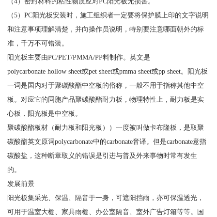
（4）密封材料的粘性物质应对PC阳光板无损害。
（5）PC阳光板安装时，施工组织者一定要将保护膜上印的文字说明
和注意事项理解清楚，并向操作员说明，特别要注意哪面朝外的标
准，千万不可错装。
阳光板主要由PC/PET/PMMA/PP料制作。英文是
polycarbonate hollow sheet或pet sheet或pmma sheet或pp sheet。阳光板
一词是国内对于聚碳酸酯中空板的俗称，一般不用于指称其他中空
板。对应它的同胞产品聚碳酸酯耐力板，物理特性上，耐力板是实
心板，阳光板是中空板。
聚碳酸酯板材（耐力板和阳光板））一度被叫做卡布隆板，是取聚
碳酸酯英文原词polycarbonate中的carbonate音译。但是carbonate意指
碳酸盐，这种断章取义的错误是引进与普及外来事物时常有发生
的。
发展前景
阳光板集采光、保温、隔音于一身，可遮阳挡雨，亦可保温透光，
可用于温室大棚、家具雨棚、办公室隔音、室外广告灯箱等等。国