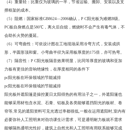
（4）重量轻：比重仅为玻璃的一半，节省运输、搬卸、安装以及支
撑框架的成本。
（5）阻燃：国家标准GB8624—2006确认，P C阳光板为难燃B级。
PC板自身燃点是580℃，离火后自熄，燃烧时不会产生有毒气体，不
会助长火势的蔓延。
（6）可弯曲性：可依设计图在工地现场采用冷弯方式，安装成拱
形，半圆形顶和窗。小弯曲半径为采用板厚度的175倍，亦可热弯。
（7）隔音性：P C阳光板隔音效果明显，比同等厚度的玻璃和亚加
力板有更佳的音响绝缘性，在厚度相同的条件下
pc阳光板在环保领域的节能减排
pc阳光板在环保领域的节能减排
阳光板外遮阳篷是操控夏日太阳得热的有用法子之一，外遮阳篷也
能够采用材包含水泥、石膏、铝板及各类能够遮挡阳光的板材、卷
帘等,常见的遮阳资料可见光透过率都很低,一般在运用遮阳时,室内有
必要弥补人工照明来对劲功课生计需求，可是通明耐力板就不需求
能够隔热通明光性好，建筑上自然光和人工照明有用联系能够完成