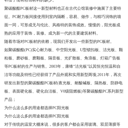
补偿了现有粉饰材料的缺少。
聚碳酸酯PC板材这一新型材料也正在古代公馆装修中施展了主要特
征。PC耐力板间接使用到室内隔断，容易、做作，与精巧润饰的墙
面一同，可形成无与伦比、风格特的装饰成效。慢慢的，阳光板成
熟的应用于装饰，装修。成为新一代的主要建筑材料。
随着市场对PC板材的依赖，现我们开发出一些新型的PC板材。
如聚碳酸酯(PC)实心耐力板、中空阳光板、U型锁扣板、洁光板、颗
粒板、磨砂板、磨颗板、隔音板、光扩散板、角浪板、灯箱广告板
等PC板材的生产与销售。2003年，康锋“洁光板”以其恒光恒温和自
洁等功能及特性已经获得了产品外观和实用新型两项;2011年，再次
研发出新型的聚碳酸酯PC板材(夜光板、耐酸碱板、隔热板、防静电
板、表面硬化板、硬化自洁板、V0级阻燃板)等聚碳酸酯PC系列新型
产品；
为什么这么多的用途都选择PC阳光板
为什么这么多的用途都选择PC阳光板
对于传统的温室大棚来说，很多的客户都会采用玻璃、双层薄膜等