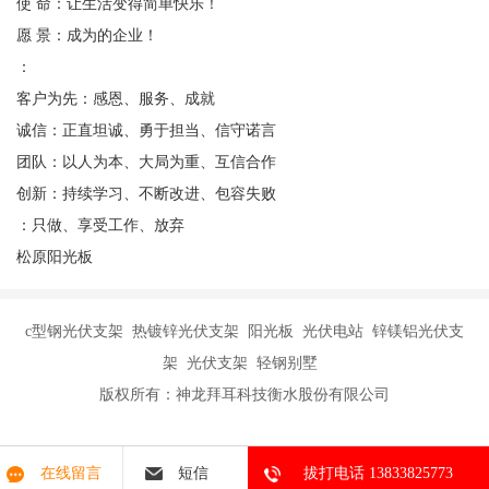
使 命：让生活变得简单快乐！
愿 景：成为的企业！
：
客户为先：感恩、服务、成就
诚信：正直坦诚、勇于担当、信守诺言
团队：以人为本、大局为重、互信合作
创新：持续学习、不断改进、包容失败
：只做、享受工作、放弃
松原阳光板
c型钢光伏支架 热镀锌光伏支架 阳光板 光伏电站 锌镁铝光伏支
架 光伏支架 轻钢别墅
版权所有：神龙拜耳科技衡水股份有限公司
在线留言
短信
拔打电话 13833825773