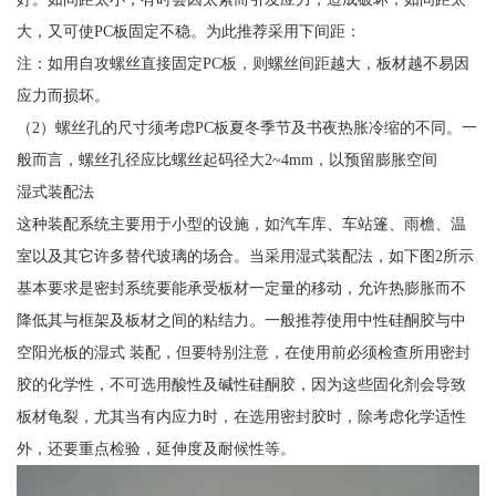
大，又可使PC板固定不稳。为此推荐采用下间距：
注：如用自攻螺丝直接固定PC板，则螺丝间距越大，板材越不易因
应力而损坏。
（2）螺丝孔的尺寸须考虑PC板夏冬季节及书夜热胀冷缩的不同。一
般而言，螺丝孔径应比螺丝起码径大2~4mm，以预留膨胀空间
湿式装配法
这种装配系统主要用于小型的设施，如汽车库、车站篷、雨檐、温
室以及其它许多替代玻璃的场合。当采用湿式装配法，如下图2所示
基本要求是密封系统要能承受板材一定量的移动，允许热膨胀而不
降低其与框架及板材之间的粘结力。一般推荐使用中性硅酮胶与中
空阳光板的湿式 装配，但要特别注意，在使用前必须检查所用密封
胶的化学性，不可选用酸性及碱性硅酮胶，因为这些固化剂会导致
板材龟裂，尤其当有内应力时，在选用密封胶时，除考虑化学适性
外，还要重点检验，延伸度及耐候性等。