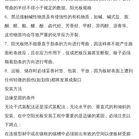
弯曲的半径不得小于规定的数据。阳光板规格
6、禁忌接触碱性物质及有侵蚀性的有机物质，如碱、碱式盐、胺、
酮、醛、酯、醚、酚、卤代烃、芳香烃、甲醇、异丙醇、沥青等。
这些物质均会导致严重的化学应力开裂。
7、阳光板绝不能垂直于肋条的方向进行弯曲，因这样将不能产生曲
面桁条效应，且在应力作用下，促成把板压扁甚至断裂。板子必须
顺着肋条的方向进行弯曲。
8、运输、储存时必须妥善衬垫、包装、平放，因为板材表面上遭到
任何轻微的损伤(如划痕)都将发展成裂口
安装方法
边缘坚固的条件
无论干式装配法还是湿式装配法，无论水平的、垂直式的和倾斜的
安装。在中空阳光板安装工程中重要的是边缘的紧固，必须注意以
下两点：
在连接型材中或在镶框的镶槽中必须留出有效的空间以便板材受膨