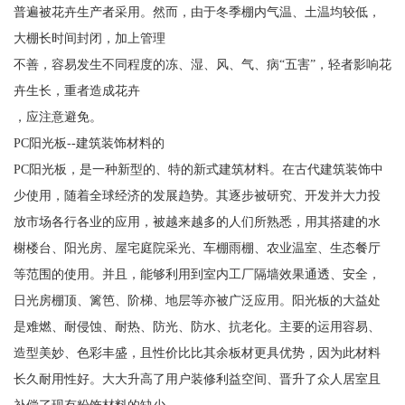
普遍被花卉生产者采用。然而，由于冬季棚内气温、土温均较低，
大棚长时间封闭，加上管理
不善，容易发生不同程度的冻、湿、风、气、病“五害”，轻者影响花
卉生长，重者造成花卉
，应注意避免。
PC阳光板--建筑装饰材料的
PC阳光板，是一种新型的、特的新式建筑材料。在古代建筑装饰中
少使用，随着全球经济的发展趋势。其逐步被研究、开发并大力投
放市场各行各业的应用，被越来越多的人们所熟悉，用其搭建的水
榭楼台、阳光房、屋宅庭院采光、车棚雨棚、农业温室、生态餐厅
等范围的使用。并且，能够利用到室内工厂隔墙效果通透、安全，
日光房棚顶、篱笆、阶梯、地层等亦被广泛应用。阳光板的大益处
是难燃、耐侵蚀、耐热、防光、防水、抗老化。主要的运用容易、
造型美妙、色彩丰盛，且性价比比其余板材更具优势，因为此材料
长久耐用性好。大大升高了用户装修利益空间、晋升了众人居室且