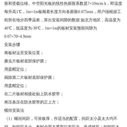
胀和受载位移。中空阳光板的线性热膨胀系数是7×10m/m.k，即温度
每升高1℃，1m×1m板顺着长度方向各膨胀0.075mm，用户须根据工
程所在地分四季温差，算出安装间隙的数据:如北方地区，高温度为
40℃，低温度为-30℃，1m×1m的板材安装预留间隙为
0.07×70=4.9mm
安装步骤
将板材运至安装位置；
撕去片板材底部保护膜；
用盖帽定位；
揭除第二片板材底部保护膜；
用盖帽定位；
在二片板材相接处贴上防水胶带；
将压条压在防水胶带的正上方；
螺丝安装法
（1）螺丝间距，可依板厚，作适当的配置，间距太小及太大均不
好。如间距太小，有时会因太紧而引发应力，造成破坏；如间距太