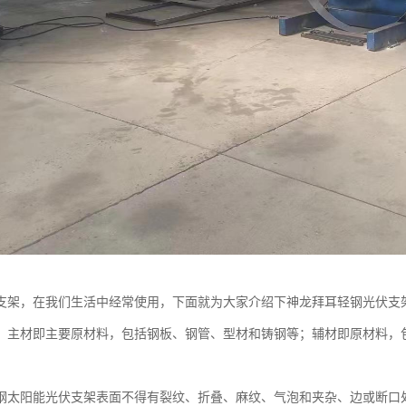
支架，在我们生活中经常使用，下面就为大家介绍下神龙拜耳轻钢光伏支
，主材即主要原材料，包括钢板、钢管、型材和铸钢等；辅材即原材料，
钢太阳能光伏支架表面不得有裂纹、折叠、麻纹、气泡和夹杂、边或断口