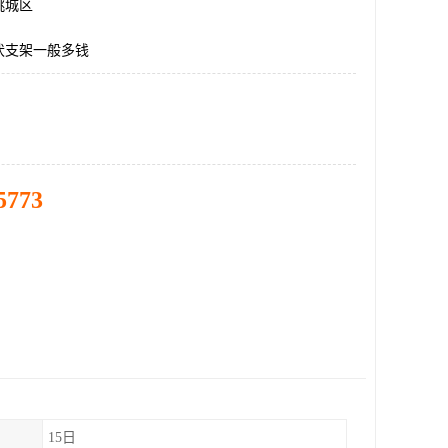
桃城区
伏支架一般多钱
5773
15日