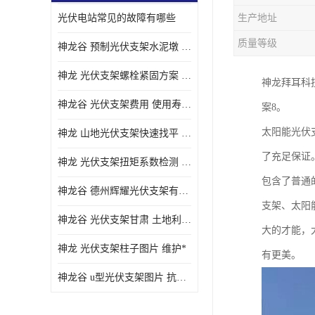
光伏电站常见的故障有哪些
生产地址
质量等级
神龙谷 预制光伏支架水泥墩 抗震性能优
神龙 光伏支架螺栓紧固方案 土地利用率高
神龙拜耳科
神龙谷 光伏支架费用 使用寿命长
案8。
太阳能光伏
神龙 山地光伏支架快速找平 抗风耐压
了充足保证
神龙 光伏支架扭矩系数检测 适应性强
包含了普通
神龙谷 德州辉耀光伏支架有限公司 材质多样
支架、太阳
神龙谷 光伏支架甘肃 土地利用率高
大的才能，
神龙 光伏支架柱子图片 维护*
有更美。
神龙谷 u型光伏支架图片 抗紫外线