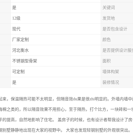
是
关键词
12级
发货地
现代
是否包含设计
厂家定制
颜色
河北衡水
是否提供设计服
不锈钢型骨架
面积
可定制
墙体构架
是
装修情况
起来，保温隔热可能不太明显，但隔音效du果是很zhi明显的。外墙内墙
海棉之类的，所以隔音效果不用担心，至于隔热，打个比方，一块砖和一
平的提高，自然地影响了住宅。 盖房子的时候，也有设计者帮我设计了房
钢别墅静静地出现在大家的视野中。 大家也发现轻钢别墅的外观很突出。