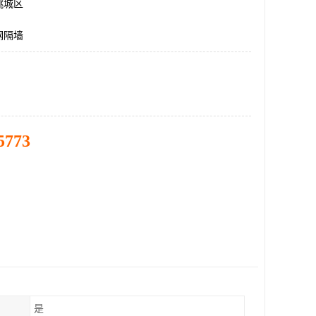
桃城区
钢隔墙
5773
是