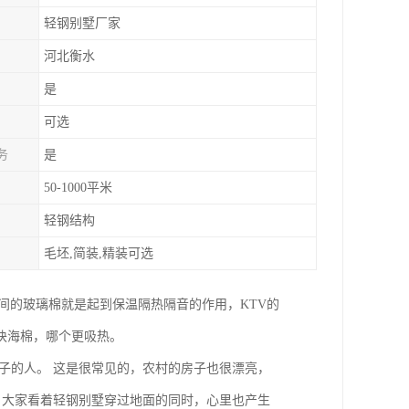
轻钢别墅厂家
河北衡水
是
可选
务
是
50-1000平米
轻钢结构
毛坯,简装,精装可选
中间的玻璃棉就是起到保温隔热隔音的作用，KTV的
块海棉，哪个更吸热。
子的人。 这是很常见的，农村的房子也很漂亮，
 大家看着轻钢别墅穿过地面的同时，心里也产生