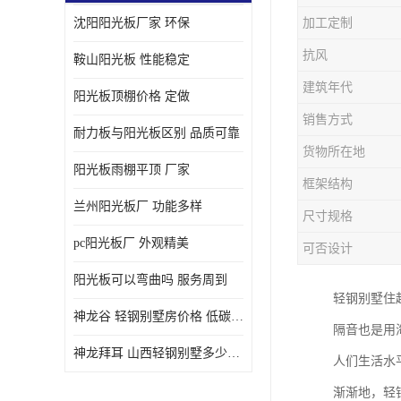
沈阳阳光板厂家 环保
加工定制
抗风
鞍山阳光板 性能稳定
建筑年代
阳光板顶棚价格 定做
销售方式
耐力板与阳光板区别 品质可靠
货物所在地
阳光板雨棚平顶 厂家
框架结构
兰州阳光板厂 功能多样
尺寸规格
pc阳光板厂 外观精美
可否设计
阳光板可以弯曲吗 服务周到
轻钢别墅住
神龙谷 轻钢别墅房价格 低碳环保
隔音也是用
神龙拜耳 山西轻钢别墅多少钱 施工快捷
人们生活水
渐渐地，轻