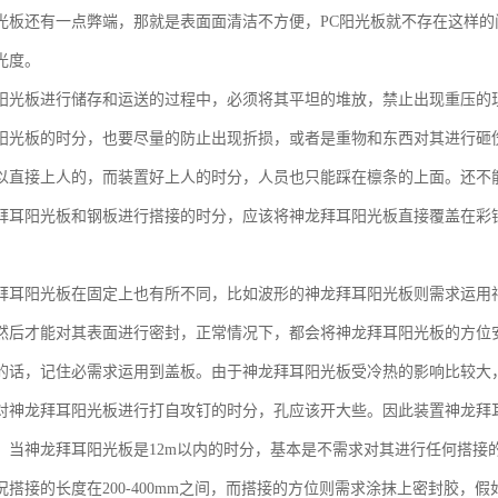
光板还有一点弊端，那就是表面面清洁不方便，PC阳光板就不存在这样
光度。
阳光板进行储存和运送的过程中，必须将其平坦的堆放，禁止出现重压的
阳光板的时分，也要尽量的防止出现折损，或者是重物和东西对其进行砸
以直接上人的，而装置好上人的时分，人员也只能踩在檩条的上面。还不
拜耳阳光板和钢板进行搭接的时分，应该将神龙拜耳阳光板直接覆盖在彩
。
拜耳阳光板在固定上也有所不同，比如波形的神龙拜耳阳光板则需求运用
然后才能对其表面进行密封，正常情况下，都会将神龙拜耳阳光板的方位
的话，记住必需求运用到盖板。由于神龙拜耳阳光板受冷热的影响比较大
对神龙拜耳阳光板进行打自攻钉的时分，孔应该开大些。因此装置神龙拜
。当神龙拜耳阳光板是12m以内的时分，基本是不需求对其进行任何搭接的
况搭接的长度在200-400mm之间，而搭接的方位则需求涂抹上密封胶，