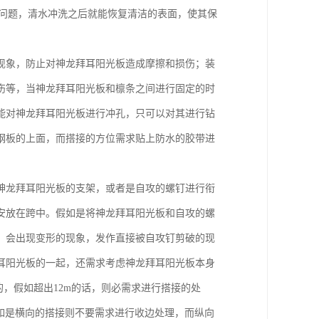
的问题，清水冲洗之后就能恢复清洁的表面，使其保
现象，防止对神龙拜耳阳光板造成摩擦和损伤；装
伤等，当神龙拜耳阳光板和檩条之间进行固定的时
能对神龙拜耳阳光板进行冲孔，只可以对其进行钻
钢板的上面，而搭接的方位需求贴上防水的胶带进
神龙拜耳阳光板的支架，或者是自攻的螺钉进行衔
安放在跨中。假如是将神龙拜耳阳光板和自攻的螺
，会出现变形的现象，发作直接被自攻钉剪破的现
耳阳光板的一起，还需求考虑神龙拜耳阳光板本身
，假如超出12m的话，则必需求进行搭接的处
假如是横向的搭接则不要需求进行收边处理，而纵向