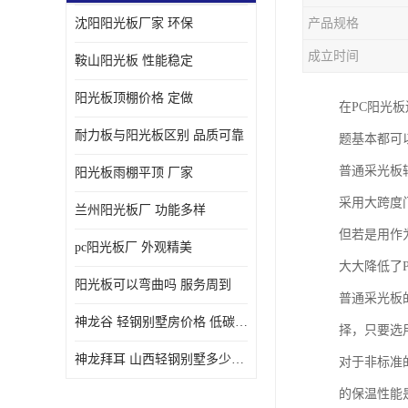
沈阳阳光板厂家 环保
产品规格
成立时间
鞍山阳光板 性能稳定
阳光板顶棚价格 定做
在PC阳光
耐力板与阳光板区别 品质可靠
题基本都可
普通采光板
阳光板雨棚平顶 厂家
采用大跨度
兰州阳光板厂 功能多样
但若是用作
pc阳光板厂 外观精美
大大降低了
阳光板可以弯曲吗 服务周到
普通采光板
神龙谷 轻钢别墅房价格 低碳环保
择，只要选
神龙拜耳 山西轻钢别墅多少钱 施工快捷
对于非标准
的保温性能