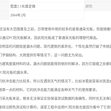
宽度2.1长度定做
颜色
2004年2月
板还没有大范围普及之前，日常使用中用的较多的是普通采光板，但是随
以通过PC阳光板解决，因此阳光板成了普通采光板的理想代替品。
较明显的问题就是漏水问题，现代建筑的差异化、个性化虽然打破了传统
门字钢结构、大跨度拱形等情况下，这一问题尤为突出。
为建筑屋面材料的话，漏水问题就能得到很好的解决，因为它接缝之处都
PC阳光板的漏水率。
的抗冲击能力比较多，所以在遇到天气的情况下，比如冰雹就容易对其造
用厚一点的材料，它的抗冲击能力能满足各种天气下的使用要求。
的采光板来说，根本无法保证实验保温测试数据的准确性，同时也无法保
是经过颜色测试和计算的，温室工程中运用PC阳光板也是因为看中了它良