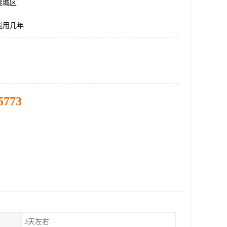
桃城区
能用几年
5773
3天左右