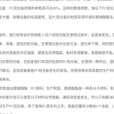
论是：PC阳光板的隔热参数高可达49%。这样的数值参数，保证了PC阳
室大棚、有暖设备的恒温建筑，且PC阳光板的材质采用环保的聚碳酸酯生
板时，我们经常会听到销售人员介绍阳光板在使用过程中，会逐渐老化。
净、清澈、透亮的阳光板，在使用过程中出现污浊、透光率下降，同时颜
较高的表面抗冲击强度、硬度及拉伸强度，板材变得脆弱，表面破损开裂
的劣质阳光板，也就是我们常说的低质的PC阳光板，在使用一两年后，
的情况，这些现象都是PC阳光板老化的表现。但使用神龙拜耳建材生产的
用寿命。
的材质是由聚碳酸酯（PC原料）生产制造，聚碳酸酯是一种高分子材料，
中的紫外线可以使高分子材料化学降解，通俗讲就是老化，所以只有解决
材生产PC阳光板，除了使用PC原生料之外，表面还覆有50微米UV涂层