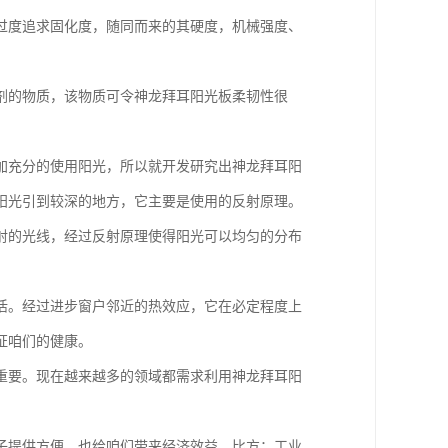
过度追求固化度，随同而来的其硬度，机械强度、
剂的物质，该物质可令神龙拜耳阳光板柔韧性很
加充分的使用阳光，所以就开发研究出神龙拜耳阳
阳光引到较深的地方，它主要是使用的反射原理。
射的光线，经过反射原理使得阳光可以均匀的分布
活。经过进步窗户邻近的热效应，它在必定程度上
证咱们的健康。
重要。现在越来越多的领域都需求利用神龙拜耳阳
子提供方便，也给咱们带来经济效益。比方：工业