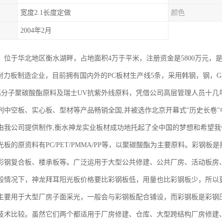
宽度2.1长度定做
颜色
2004年2月
4年，位于华北地区衡水湖畔，占地面积4万于平米，注册资金是5800万元
c耐力板制造企业，目前拥有国内外的PC板材生产线5条，采用韩钢，钢，G5
C高分子聚碳酸酯原料及瑞士UV抗紫外线原料，凭借公司高层管理人员十几
列中空板、实心板、型材等产品畅销全国,并被选作北京开幕式"历史长卷"
由我公司提供制作,衡水神龙实业板材成功地托起了全中国的梦想和希望
光板的原资料有PC/PET/PMMA/PP等，以聚碳酸酯为主要原料。彩钢
彩钢复合板、楼承板等。广泛运用于大型公共修建、公共厂房、活动板房
般情况下，神龙拜耳阳光板价格要比彩钢板低，用量也比彩钢板少，所以
主要用于大型厂房子面采光，一般会与彩钢板配合铺设，而彩钢板是彩钢
技术比较。虽然它们两个都适用于厂房修建、仓库、大型跨结构厂房修建