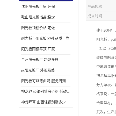
沈阳阳光板厂家 环保
产品规格
成立时间
鞍山阳光板 性能稳定
阳光板顶棚价格 定做
建于200
耐力板与阳光板区别 品质可靠
阳光板，p
（GE）P
阳光板雨棚平顶 厂家
聚碳酸酯系
兰州阳光板厂 功能多样
中地球造形
pc阳光板厂 外观精美
神龙拜耳阳
阳光板可以弯曲吗 服务周到
分为单板、
神龙谷 轻钢别墅房价格 低碳环保
格来说，一
神龙拜耳 山西轻钢别墅多少钱 施工快捷
合型型材，
其次，生产