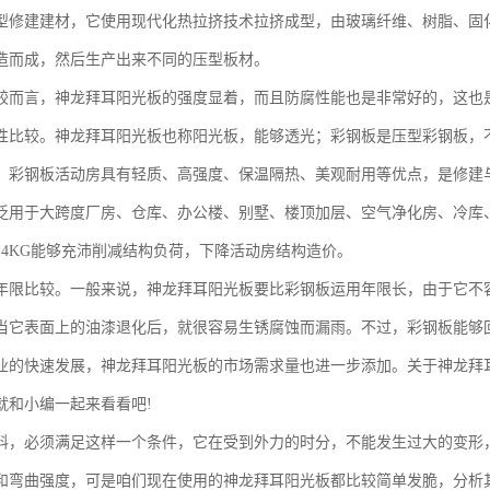
型修建建材，它使用现代化热拉挤技术拉挤成型，由玻璃纤维、树脂、固
造而成，然后生产出来不同的压型板材。
较而言，神龙拜耳阳光板的强度显着，而且防腐性能也是非常好的，这也
性比较。神龙拜耳阳光板也称阳光板，能够透光；彩钢板是压型彩钢板，
，彩钢板活动房具有轻质、高强度、保温隔热、美观耐用等优点，是修建
泛用于大跨度厂房、仓库、办公楼、别墅、楼顶加层、空气净化房、冷库
14KG能够充沛削减结构负荷，下降活动房结构造价。
年限比较。一般来说，神龙拜耳阳光板要比彩钢板运用年限长，由于它不容
当它表面上的油漆退化后，就很容易生锈腐蚀而漏雨。不过，彩钢板能够
业的快速发展，神龙拜耳阳光板的市场需求量也进一步添加。关于神龙拜
就和小编一起来看看吧!
料，必须满足这样一个条件，它在受到外力的时分，不能发生过大的变形
和弯曲强度，可是咱们现在使用的神龙拜耳阳光板都比较简单发脆，分析