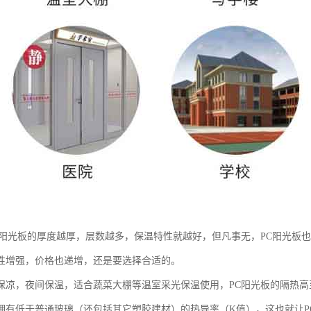
C阳光板的厚度越厚，层数越多，保温特性就越好，但凡事无，PC阳光板
性增强，价格也递增，还是要选择合适的。
保凉，夜间保温，适合蔬菜大棚等温室采光保温使用，PC阳光板的隔热高至
拥有低于普通玻璃（还包括其它塑胶建材）的热导率（K值），这也就让PC