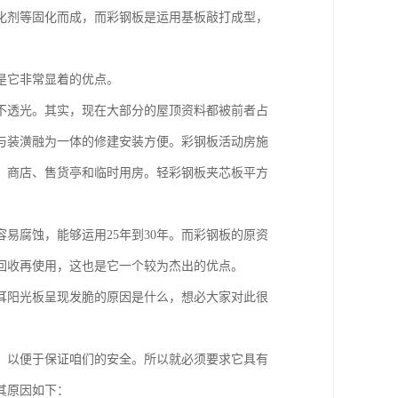
化剂等固化而成，而彩钢板是运用基板敲打成型，
是它非常显着的优点。
不透光。其实，现在大部分的屋顶资料都被前者占
与装潢融为一体的修建安装方便。彩钢板活动房施
、商店、售货亭和临时用房。轻彩钢板夹芯板平方
易腐蚀，能够运用25年到30年。而彩钢板的原资
回收再使用，这也是它一个较为杰出的优点。
耳阳光板呈现发脆的原因是什么，想必大家对此很
，以便于保证咱们的安全。所以就必须要求它具有
其原因如下：