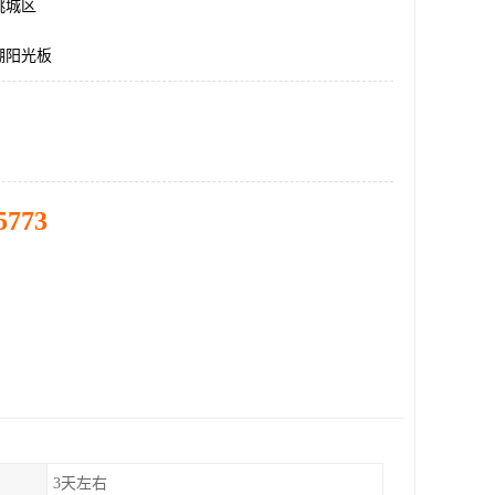
桃城区
棚阳光板
5773
3天左右