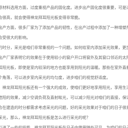
原材料选用方面，过度重视产品的固化度。进步出产固化度很重要，可是
会很高，就会使得神龙拜耳阳光板变得非常脆。
出产方面，很多厂家为了添加产品的韧性，在出产过程中添加了一种增塑
会受很大的影响。
的时分，采光是咱们非常重视的一个问题。如何给室内添加采光效果，更
出产厂家表明它的效果在于使用较小的窗户开口将窗外及其窗口邻近的太
耳阳光板，即使是室内较深的地方也能享用到阳光的温暖。那些在室外直
个角落，可以进步室内采光的均匀度，进步咱们的视觉舒适度。
，神龙拜耳阳光板还有一个强大的成效，使咱们更好地享用阳光，享用生
遮阳的效果，减少空调负荷及直射眩光，可以减少阳光对咱们的直接，保
合在建造的时分都需求考虑采光的问题，好的采光效果对于咱们的日子很
采光，那么，神龙拜耳阳光板是怎么进行采光的呢？
引进了一些的技能，神龙拜耳阳光板在日子中使用随处可见，为咱们的日