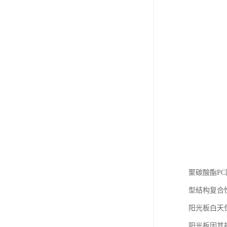
聚碳酸酯P
型结构复合
阳光板白天
阳光板因其