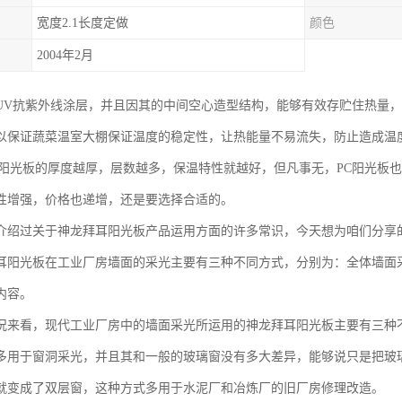
宽度2.1长度定做
颜色
2004年2月
UV抗紫外线涂层，并且因其的中间空心造型结构，能够有效存贮住热量
以保证蔬菜温室大棚保证温度的稳定性，让热能量不易流失，防止造成温
C阳光板的厚度越厚，层数越多，保温特性就越好，但凡事无，PC阳光板
性增强，价格也递增，还是要选择合适的。
介绍过关于神龙拜耳阳光板产品运用方面的许多常识，今天想为咱们分享
耳阳光板在工业厂房墙面的采光主要有三种不同方式，分别为：全体墙面
内容。
况来看，现代工业厂房中的墙面采光所运用的神龙拜耳阳光板主要有三种
多用于窗洞采光，并且其和一般的玻璃窗没有多大差异，能够说只是把玻
就变成了双层窗，这种方式多用于水泥厂和冶炼厂的旧厂房修理改造。