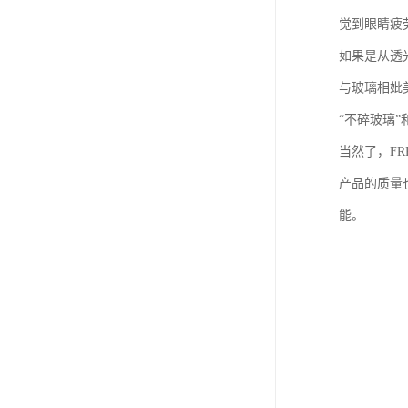
觉到眼睛疲
如果是从透
与玻璃相妣
“不碎玻璃”
当然了，F
产品的质量
能。