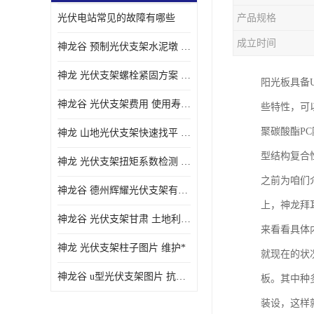
光伏电站常见的故障有哪些
产品规格
成立时间
神龙谷 预制光伏支架水泥墩 抗震性能优
神龙 光伏支架螺栓紧固方案 土地利用率高
阳光板具备
神龙谷 光伏支架费用 使用寿命长
些特性，可
聚碳酸酯P
神龙 山地光伏支架快速找平 抗风耐压
型结构复合
神龙 光伏支架扭矩系数检测 适应性强
之前为咱们
神龙谷 德州辉耀光伏支架有限公司 材质多样
上，神龙拜
神龙谷 光伏支架甘肃 土地利用率高
来看看具体
神龙 光伏支架柱子图片 维护*
就现在的状
神龙谷 u型光伏支架图片 抗紫外线
板。其中种
装设，这样