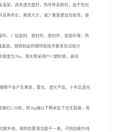
板温室，具有透光度好，热传导系数低，由于阳光
并且寿命长，美观大方，减少重复建设及投资，是
接件、）铝型材、密封件、密封件、紧固件等；所
2金属覆盖层，钢铁制品热镀锌层技术要求及试验方
坡度为3‰。落水管采用PVC塑料管，直径
光下爆晒不会产生黄变，雾化，透光不佳，十年后透光
玻璃的2-20倍，用3kg锤以下两米坠下也无裂痕，有
集抗紫外线、隔热防雾滴功能于一身。可阻挡紫外线