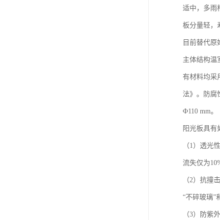
适中，多雨
板分量轻，
目前替代原
主体结构温
有材料均采用
法》。防腐
Ф110 mm。
阳光板具有
（1）透光
流失仅为10
（2）抗撞击
“不碎玻璃”
（3）防紫