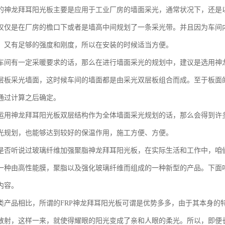
的神龙拜耳阳光板主要是应用于工业厂房的墙面采光，通常状况下，还是
仅仅是在厂房的檐口下或者是墙高中间规划了一条采光带。并且因为车间
，又有足够的强度和刚度，所以在安装的时候适当方便。
车间有一定采暖要求的话，那么在进行墙面采光的规划中，建议是选用神
层板采光墙面，这时候车间的墙面都是由采光双层板组合而成。至于板面
通过计算之后确定。
运用神龙拜耳阳光板双层结构作为全体墙面采光规划的话，那么会得到许
光规划，也能够达到较好的保温作用，施工方便、方便。
是否听说过玻璃纤维加强聚脂神龙拜耳阳光板，在实际生活和工作中，咱们
一种由高性能膜，聚脂以及强化玻璃纤维而组成的一种新型的产品。下面
内容。
类产品相比，所谓的FRP神龙拜耳阳光板可谓是优势多多，由于其本身的
散射，这样一来，就使得耀眼的阳光变成了亲和人眼的柔光。所以，即便