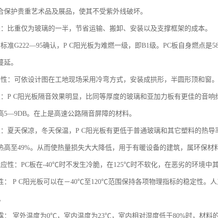
合保护贵重艺术品及展品，使其不受紫外线破坏。
轻：比重仅为玻璃的一半，节省运输、搬卸、安装以及支撑框架的成本。
标准G222—95确认，P C阳光板为难燃一级，即B1级。PC板自身燃点
蔓延。
曲性：可依设计图在工地现场采用冷弯方式，安装成拱形，半圆形顶和窗。
性：P C阳光板隔音效果明显，比同等厚度的玻璃和亚加力板有更佳的音响
高5—9DB。在上是高速公路隔音屏障的材料。
：夏天保凉，冬天保温，P C阳光板有更低于普通玻璃和其它塑料的热导率（
热高至49%。从而使热量损失大大降低，用于有暖设备的建筑，属环保材
适应性：PC板在-40℃时不发生冷脆，在125℃时不软化，在恶劣的环境
性： P C阳光板可以在－40℃至120℃范围保持各项物理指标的稳定性。
。
结露： 室外温度为0℃，室内温度为23℃，室内相对湿度低于80%时，材