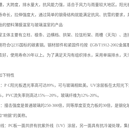
槽，大跨度，排水量大，抗风能力强，适合于风力与雨量较大地区。阳光
寿命长，拉伸强度大，通过简单的钢骨结构就能满足抗风、抗雪的要求，
始的塑料薄膜温室与玻璃温室的产品·
室主体主要有立柱、檩条、边横档、拱架、拉弦桁架、雨槽（天沟）、连
符合Q235国标的碳素钢。钢材部件和紧固件均按《GB/T1912-200
性好，使用寿命20年以上。为了满足天沟有组织排水，采用单端排水，天沟
如下特性
性：P C阳光板透光率高可达89%，可与玻璃相妣美。UV涂层板在太阳
%，PVC流失率则高达15%—20%，玻璃纤维为12%-20%。
：撞击强度是普通玻璃的250-300倍，同等厚度亚克力板的30倍，是钢化
和“响钢”的美称。
外线：PC板一面共挤有抗紫外线（UV）涂层，另一面具有抗冷凝处理，