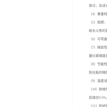
穿过，及适
（4）重量
（5）阻燃：
助长火势的
（6）可弯
（7）隔音
量比玻璃提
（8）节能性
阳光板的隔
（9）温度
（10）耐候
低值仅0.6%
（11）防