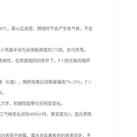
是580℃，离火后自熄，燃烧时不会产生有气体，不会
小弯曲半径为采用板厚度的175倍，亦可热弯。
绝缘性，在厚度相同的条件下，P C阳光板的隔声
K值），隔热效果比同等玻璃高7%-25%，P C
料。
中其力学，机械性能等均无明显变化。
人工气候老化试验4000小时，黄变度为2，透光率降
料的内表面不结露。露水会延着板材的表面流走，不