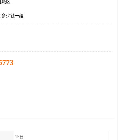
桃城区
架多少钱一组
5773
15日