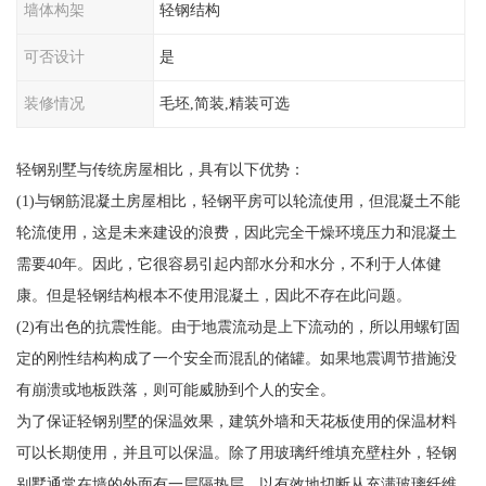
墙体构架
轻钢结构
可否设计
是
装修情况
毛坯,简装,精装可选
轻钢别墅与传统房屋相比，具有以下优势：
(1)与钢筋混凝土房屋相比，轻钢平房可以轮流使用，但混凝土不能
轮流使用，这是未来建设的浪费，因此完全干燥环境压力和混凝土
需要40年。因此，它很容易引起内部水分和水分，不利于人体健
康。但是轻钢结构根本不使用混凝土，因此不存在此问题。
(2)有出色的抗震性能。由于地震流动是上下流动的，所以用螺钉固
定的刚性结构构成了一个安全而混乱的储罐。如果地震调节措施没
有崩溃或地板跌落，则可能威胁到个人的安全。
为了保证轻钢别墅的保温效果，建筑外墙和天花板使用的保温材料
可以长期使用，并且可以保温。除了用玻璃纤维填充壁柱外，轻钢
别墅通常在墙的外面有一层隔热层，以有效地切断从充满玻璃纤维