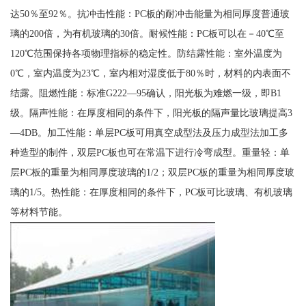
达50％至92％。抗冲击性能：PC板的耐冲击能量为相同厚度普通玻
璃的200倍，为有机玻璃的30倍。耐候性能：PC板可以在－40℃至
120℃范围保持各项物理指标的稳定性。防结露性能：室外温度为
0℃，室内温度为23℃，室内相对湿度低于80％时，材料的内表面不
结露。阻燃性能：标准G222—95确认，阳光板为难燃一级，即B1
级。隔声性能：在厚度相同的条件下，阳光板的隔声量比玻璃提高3
—4DB。加工性能：单层PC板可用真空成型法及压力成型法加工多
种造型的制件，双层PC板也可在常温下进行冷弯成型。重量轻：单
层PC板的重量为相同厚度玻璃的1/2；双层PC板的重量为相同厚度玻
璃的1/5。热性能：在厚度相同的条件下，PC板可比玻璃、有机玻璃
等材料节能。