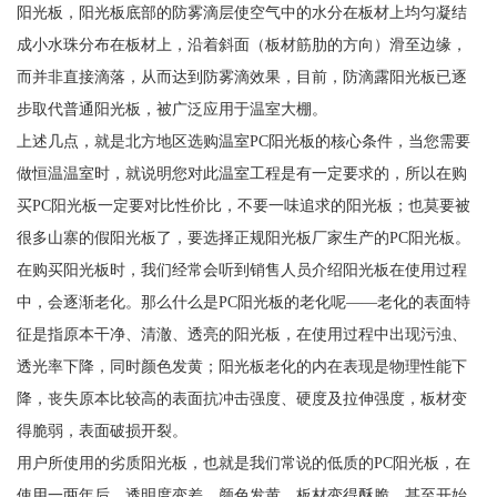
阳光板，阳光板底部的防雾滴层使空气中的水分在板材上均匀凝结
成小水珠分布在板材上，沿着斜面（板材筋肋的方向）滑至边缘，
而并非直接滴落，从而达到防雾滴效果，目前，防滴露阳光板已逐
步取代普通阳光板，被广泛应用于温室大棚。
上述几点，就是北方地区选购温室PC阳光板的核心条件，当您需要
做恒温温室时，就说明您对此温室工程是有一定要求的，所以在购
买PC阳光板一定要对比性价比，不要一味追求的阳光板；也莫要被
很多山寨的假阳光板了，要选择正规阳光板厂家生产的PC阳光板。
在购买阳光板时，我们经常会听到销售人员介绍阳光板在使用过程
中，会逐渐老化。那么什么是PC阳光板的老化呢——老化的表面特
征是指原本干净、清澈、透亮的阳光板，在使用过程中出现污浊、
透光率下降，同时颜色发黄；阳光板老化的内在表现是物理性能下
降，丧失原本比较高的表面抗冲击强度、硬度及拉伸强度，板材变
得脆弱，表面破损开裂。
用户所使用的劣质阳光板，也就是我们常说的低质的PC阳光板，在
使用一两年后，透明度变差，颜色发黄，板材变得酥脆，甚至开始