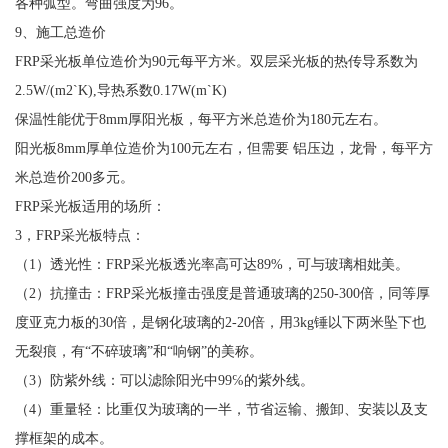
各种弧型。弯曲强度为96。
9、施工总造价
FRP采光板单位造价为90元每平方米。双层采光板的热传导系数为
2.5W/(m2`K),导热系数0.17W(m`K)
保温性能优于8mm厚阳光板，每平方米总造价为180元左右。
阳光板8mm厚单位造价为100元左右，但需要 铝压边，龙骨，每平方
米总造价200多元。
FRP采光板适用的场所：
3，FRP采光板特点：
（1）透光性：FRP采光板透光率高可达89%，可与玻璃相妣美。
（2）抗撞击：FRP采光板撞击强度是普通玻璃的250-300倍，同等厚
度亚克力板的30倍，是钢化玻璃的2-20倍，用3kg锤以下两米坠下也
无裂痕，有“不碎玻璃”和“响钢”的美称。
（3）防紫外线：可以滤除阳光中99℅的紫外线。
（4）重量轻：比重仅为玻璃的一半，节省运输、搬卸、安装以及支
撑框架的成本。