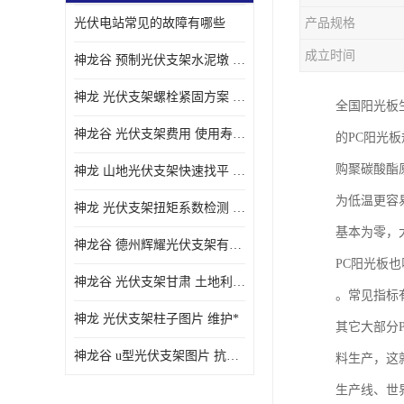
光伏电站常见的故障有哪些
产品规格
成立时间
神龙谷 预制光伏支架水泥墩 抗震性能优
神龙 光伏支架螺栓紧固方案 土地利用率高
全国阳光板
神龙谷 光伏支架费用 使用寿命长
的PC阳光
购聚碳酸酯
神龙 山地光伏支架快速找平 抗风耐压
为低温更容
神龙 光伏支架扭矩系数检测 适应性强
基本为零，
神龙谷 德州辉耀光伏支架有限公司 材质多样
PC阳光板
神龙谷 光伏支架甘肃 土地利用率高
。常见指标
神龙 光伏支架柱子图片 维护*
其它大部分
神龙谷 u型光伏支架图片 抗紫外线
料生产，这
生产线、世