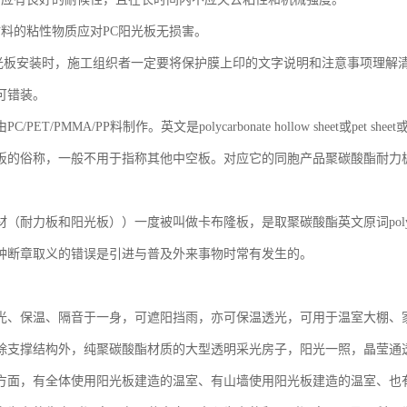
材料的粘性物质应对PC阳光板无损害。
阳光板安装时，施工组织者一定要将保护膜上印的文字说明和注意事项理解
可错装。
/PET/PMMA/PP料制作。英文是polycarbonate hollow sheet或pet sh
板的俗称，一般不用于指称其他中空板。对应它的同胞产品聚碳酸酯耐力
耐力板和阳光板））一度被叫做卡布隆板，是取聚碳酸酯英文原词polycarbonat
种断章取义的错误是引进与普及外来事物时常有发生的。
光、保温、隔音于一身，可遮阳挡雨，亦可保温透光，可用于温室大棚、
除支撑结构外，纯聚碳酸酯材质的大型透明采光房子，阳光一照，晶莹通
方面，有全体使用阳光板建造的温室、有山墙使用阳光板建造的温室、也