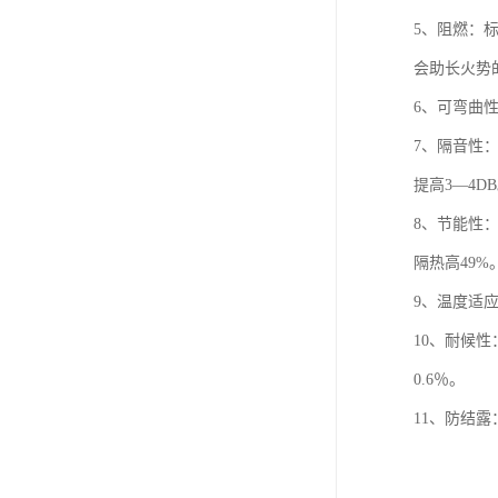
5、阻燃：
会助长火势
6、可弯曲
7、隔音性
提高3—4
8、节能性
隔热高49
9、温度适
10、耐候
0.6％。
11、防结