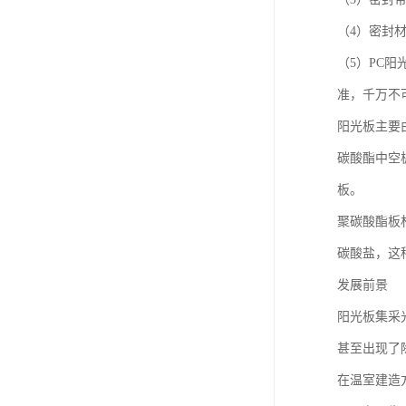
（4）密封
（5）PC
准，千万不
阳光板主要由PC
碳酸酯中空
板。
聚碳酸酯板材（
碳酸盐，这
发展前景
阳光板集采
甚至出现了
在温室建造