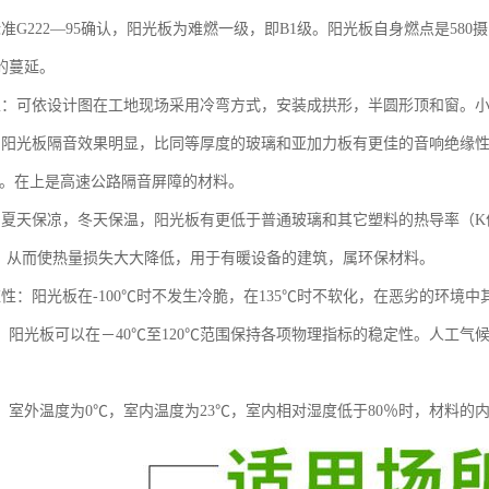
标准G222—95确认，阳光板为难燃一级，即B1级。阳光板自身燃点是58
的蔓延。
性：可依设计图在工地现场采用冷弯方式，安装成拱形，半圆形顶和窗。小
：阳光板隔音效果明显，比同等厚度的玻璃和亚加力板有更佳的音响绝缘
DB。在上是高速公路隔音屏障的材料。
：夏天保凉，冬天保温，阳光板有更低于普通玻璃和其它塑料的热导率（K值
%。从而使热量损失大大降低，用于有暖设备的建筑，属环保材料。
应性：阳光板在-100℃时不发生冷脆，在135℃时不软化，在恶劣的环境
性：阳光板可以在－40℃至120℃范围保持各项物理指标的稳定性。人工气候
露：室外温度为0℃，室内温度为23℃，室内相对湿度低于80％时，材料的