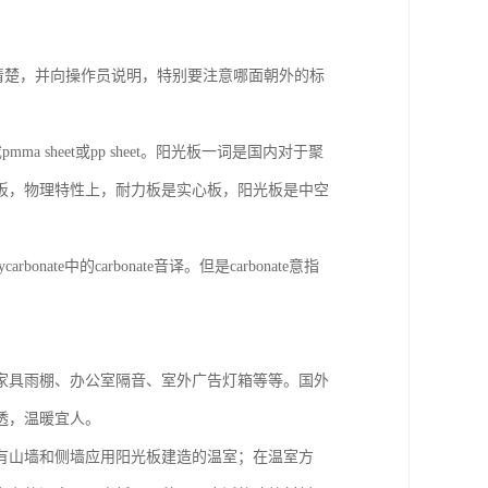
清楚，并向操作员说明，特别要注意哪面朝外的标
eet或pmma sheet或pp sheet。阳光板一词是国内对于聚
板，物理特性上，耐力板是实心板，阳光板是中空
e中的carbonate音译。但是carbonate意指
家具雨棚、办公室隔音、室外广告灯箱等等。国外
透，温暖宜人。
有山墙和侧墙应用阳光板建造的温室；在温室方