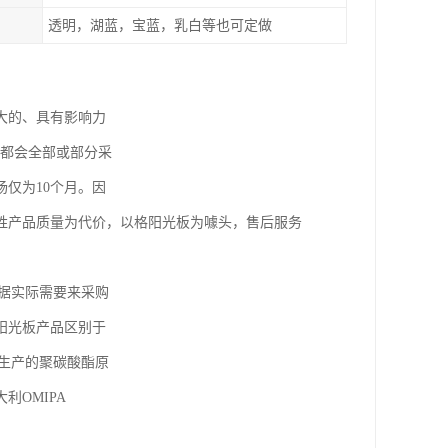
透明，湖蓝，宝蓝，乳白等也可定做
大的、具有影响力
本都会全部或部分采
仅为10个月。因
牲产品质量为代价，以格阳光板为噱头，售后服务
据实际需要来采购
阳光板产品区别于
生产的聚碳酸酯原
OMIPA