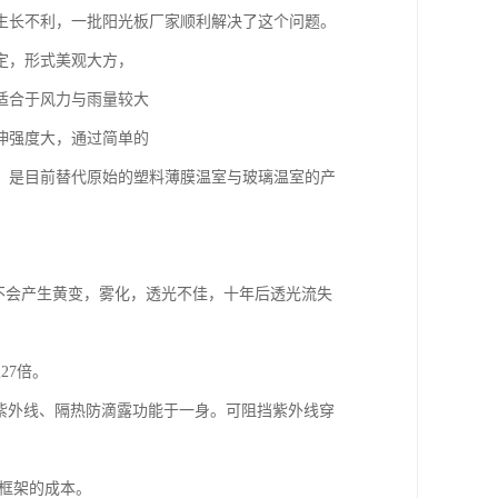
生长不利，一批阳光板厂家顺利解决了这个问题。
定，形式美观大方，
适合于风力与雨量较大
伸强度大，通过简单的
，是目前替代原始的塑料薄膜温室与玻璃温室的产
晒不会产生黄变，雾化，透光不佳，十年后透光流失
27倍。
紫外线、隔热防滴露功能于一身。可阻挡紫外线穿
撑框架的成本。