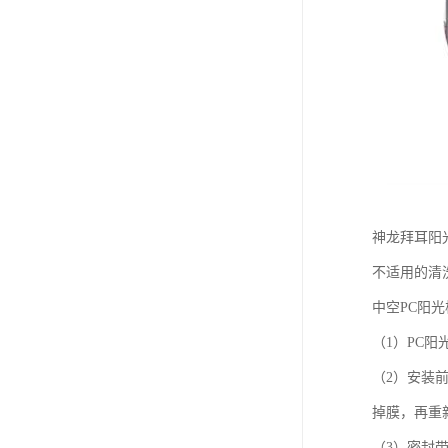
神龙拜耳阳
不适用的清
中空PC阳
（1）PC
（2）安装
掉膜，再重
（3）密封