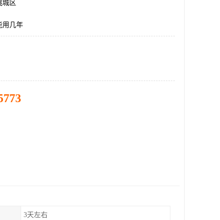
桃城区
能用几年
5773
3天左右