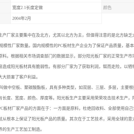
宽度2.1长度定做
颜色
2004年2月
生产厂家主要集中在及北方，尤其以北方为主，但值得注意的是北方缺乏
板规模性厂家数量。国内规模性的PC板材生产企业为了保证产品质量，基
原料。根据相关市场调查部门的数据显示，部分阳光板厂家的正常生产市场
易造成阳光板材具有脆弱性。有部分厂家为了获取利润，铤而走险，以牺
大大损害了客户利益。
也叫做中空板、聚碳酸酯板，具有多种类型，如双层、三层、多层，主要根
有长度、宽度、颜色、厚度等。阳光板生产主要采用荣荣攻击技术生产，
PC板材厂家产品的方面在于：一方面是原料，杜绝回收料、全部使用自己
就从根本上保证了阳光板产品的质量。其次在于工艺技术，采用全球的意大利
界的生产工艺加工制造。