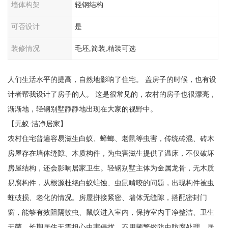
墙体构架
轻钢结构
可否设计
是
装修情况
毛坯,简装,精装可选
人们生活水平的提高，自然地影响了住宅。 盖房子的时候，也有设
计者帮我设计了房子的人。 这是很常见的，农村的房子也很漂亮，
渐渐地，轻钢别墅静静地出现在大家的视野中。
【无蚁·洁净居家】
农村住宅普遍容易滋生白蚁、蟑螂、老鼠等虫害，传统砖混、砖木
房屋存在墙体缝隙、木质构件，为虫害滋生提供了温床，不仅破坏
房屋结构，还会影响居家卫生。轻钢别墅主体为金属龙骨，无木质
易腐构件，从根源杜绝白蚁蛀蚀、虫鼠啃咬的问题，出现构件被虫
蛀破损、老化的情况。房屋拼接紧密、墙体无缝隙，搭配密封门
窗，能够有效阻隔蚊虫、鼠蚁进入室内，保持室内干净整洁、卫生
无菌。长期居住无需担心虫害侵扰，不用频繁做防虫防腐处理，居