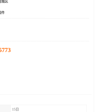
桃城区
固件
5773
15日