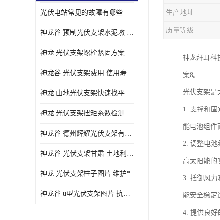
光伏电站常见的故障有哪些
生产地址
质量等级
神龙谷 预制光伏支架水泥墩 抗震性能优
神龙 光伏支架螺栓紧固方案 土地利用率高
神龙拜耳科
神龙谷 光伏支架费用 使用寿命长
案8。
光伏支架是
神龙 山地光伏支架快速找平 抗风耐压
1. 支撑
神龙 光伏支架扭矩系数检测 适应性强
能电池组件
神龙谷 德州辉耀光伏支架有限公司 材质多样
2. 调整
神龙谷 光伏支架甘肃 土地利用率高
高太阳能的
神龙 光伏支架柱子图片 维护*
3. 抵御
神龙谷 u型光伏支架图片 抗紫外线
能安全稳定
4. 提供