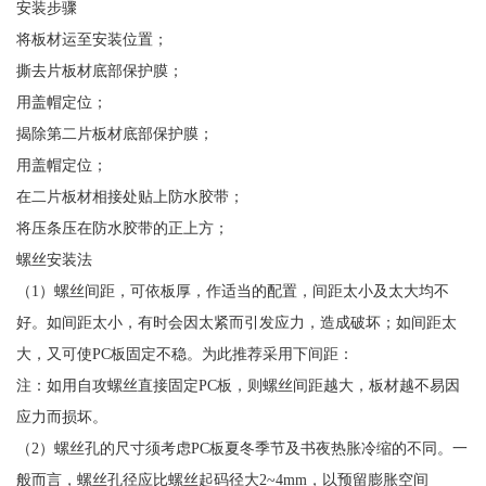
安装步骤
将板材运至安装位置；
撕去片板材底部保护膜；
用盖帽定位；
揭除第二片板材底部保护膜；
用盖帽定位；
在二片板材相接处贴上防水胶带；
将压条压在防水胶带的正上方；
螺丝安装法
（1）螺丝间距，可依板厚，作适当的配置，间距太小及太大均不
好。如间距太小，有时会因太紧而引发应力，造成破坏；如间距太
大，又可使PC板固定不稳。为此推荐采用下间距：
注：如用自攻螺丝直接固定PC板，则螺丝间距越大，板材越不易因
应力而损坏。
（2）螺丝孔的尺寸须考虑PC板夏冬季节及书夜热胀冷缩的不同。一
般而言，螺丝孔径应比螺丝起码径大2~4mm，以预留膨胀空间