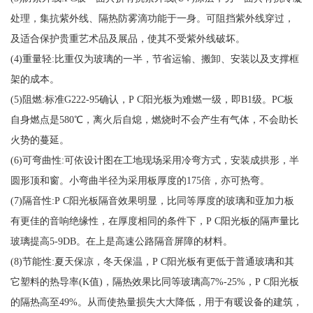
处理，集抗紫外线、隔热防雾滴功能于一身。可阻挡紫外线穿过，
及适合保护贵重艺术品及展品，使其不受紫外线破坏。
(4)重量轻:比重仅为玻璃的一半，节省运输、搬卸、安装以及支撑框
架的成本。
(5)阻燃:标准G222-95确认，P C阳光板为难燃一级，即B1级。PC板
自身燃点是580℃，离火后自熄，燃烧时不会产生有气体，不会助长
火势的蔓延。
(6)可弯曲性:可依设计图在工地现场采用冷弯方式，安装成拱形，半
圆形顶和窗。小弯曲半径为采用板厚度的175倍，亦可热弯。
(7)隔音性:P C阳光板隔音效果明显，比同等厚度的玻璃和亚加力板
有更佳的音响绝缘性，在厚度相同的条件下，P C阳光板的隔声量比
玻璃提高5-9DB。在上是高速公路隔音屏障的材料。
(8)节能性:夏天保凉，冬天保温，P C阳光板有更低于普通玻璃和其
它塑料的热导率(K值)，隔热效果比同等玻璃高7%-25%，P C阳光板
的隔热高至49%。从而使热量损失大大降低，用于有暖设备的建筑，