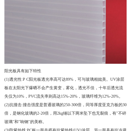
阳光板具有如下特性
(1)透光性:P C阳光板透光率高可达89%，可与玻璃相妣美。UV涂层
板在太阳光下爆晒不会产生黄变，雾化，透光不佳，十年后透光流
失仅为10%，PVC流失率则高达15%-20%，玻璃纤维为12%-20%。
(2)抗撞击:撞击强度是普通玻璃的250-300倍，同等厚度亚克力板的30
倍，是钢化玻璃的2-20倍，用2kg锤以下两米坠下也无裂痕，有"不碎
玻璃"和"响钢"的美称。
(3)防紫外线:PC板一面共挤有抗紫外线(UV)涂层，另一面具有抗冷凝