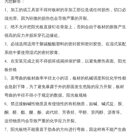
为您解答：
1、加工的或工具皆不得对板材的非加工部位造成任何损伤，切口必
须光滑。因为轻微的损伤也会导致严重的开裂。
2、绝不允许把阳光板直接钉在骨架上，否则会由于板材的膨胀产生
很高的应力并损坏穿孔边缘处。
3、必须选用适用于聚碳酸酯塑料的密封胶和密封胶垫。在湿式装配
系统中要使用湿式的密封胶膏。
4、在安装完成之前不得损坏或揭掉保护膜，以避免擦伤表面。阳光
板价格
5、若弯曲的板材曲率半径太小的话，板材的机械强度和抗化学性都
会急剧下降，为了避免暴露于外的那面发生危险的应力开裂，板材
弯曲的半径不得小于规定的数据。阳光板规格
6、禁忌接触碱性物质及有侵蚀性的有机物质，如碱、碱式盐、胺、
酮、醛、酯、醚、酚、卤代烃、芳香烃、甲醇、异丙醇、沥青等。
这些物质均会导致严重的化学应力开裂。
7、阳光板绝不能垂直于肋条的方向进行弯曲，因这样将不能产生曲