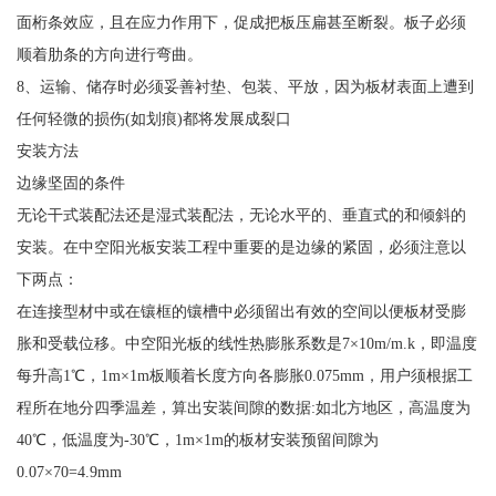
面桁条效应，且在应力作用下，促成把板压扁甚至断裂。板子必须
顺着肋条的方向进行弯曲。
8、运输、储存时必须妥善衬垫、包装、平放，因为板材表面上遭到
任何轻微的损伤(如划痕)都将发展成裂口
安装方法
边缘坚固的条件
无论干式装配法还是湿式装配法，无论水平的、垂直式的和倾斜的
安装。在中空阳光板安装工程中重要的是边缘的紧固，必须注意以
下两点：
在连接型材中或在镶框的镶槽中必须留出有效的空间以便板材受膨
胀和受载位移。中空阳光板的线性热膨胀系数是7×10m/m.k，即温度
每升高1℃，1m×1m板顺着长度方向各膨胀0.075mm，用户须根据工
程所在地分四季温差，算出安装间隙的数据:如北方地区，高温度为
40℃，低温度为-30℃，1m×1m的板材安装预留间隙为
0.07×70=4.9mm