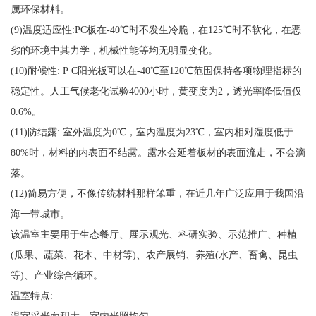
属环保材料。
(9)温度适应性:PC板在-40℃时不发生冷脆，在125℃时不软化，在恶
劣的环境中其力学，机械性能等均无明显变化。
(10)耐候性: P C阳光板可以在-40℃至120℃范围保持各项物理指标的
稳定性。人工气候老化试验4000小时，黄变度为2，透光率降低值仅
0.6%。
(11)防结露: 室外温度为0℃，室内温度为23℃，室内相对湿度低于
80%时，材料的内表面不结露。露水会延着板材的表面流走，不会滴
落。
(12)简易方便，不像传统材料那样笨重，在近几年广泛应用于我国沿
海一带城市。
该温室主要用于生态餐厅、展示观光、科研实验、示范推广、种植
(瓜果、蔬菜、花木、中材等)、农产展销、养殖(水产、畜禽、昆虫
等)、产业综合循环。
温室特点:
温室采光面积大，室内光照均匀，