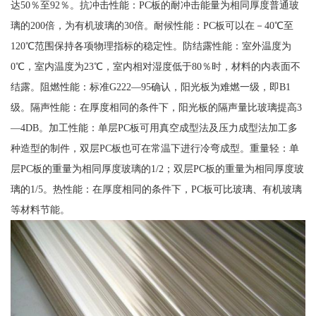
达50％至92％。抗冲击性能：PC板的耐冲击能量为相同厚度普通玻
璃的200倍，为有机玻璃的30倍。耐候性能：PC板可以在－40℃至
120℃范围保持各项物理指标的稳定性。防结露性能：室外温度为
0℃，室内温度为23℃，室内相对湿度低于80％时，材料的内表面不
结露。阻燃性能：标准G222—95确认，阳光板为难燃一级，即B1
级。隔声性能：在厚度相同的条件下，阳光板的隔声量比玻璃提高3
—4DB。加工性能：单层PC板可用真空成型法及压力成型法加工多
种造型的制件，双层PC板也可在常温下进行冷弯成型。重量轻：单
层PC板的重量为相同厚度玻璃的1/2；双层PC板的重量为相同厚度玻
璃的1/5。热性能：在厚度相同的条件下，PC板可比玻璃、有机玻璃
等材料节能。