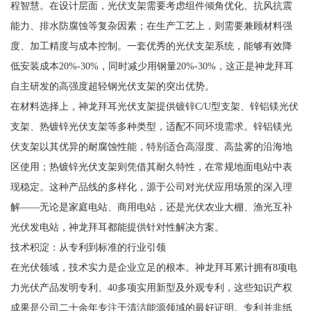
程智慧。在设计层面，光伏支架需要考虑组件倾角优化、抗风抗震
能力、排水防腐蚀等复杂因素；在生产工艺上，则需要兼顾材料强
度、加工精度与成本控制。一套优秀的光伏支架系统，能够有效降
低安装成本20%-30%，同时减少用钢量20%-30%，这正是神龙拜耳
自主研发的高强度超轻钢光伏支架的突出优势。
在材料选择上，神龙拜耳光伏支架提供镀锌C/U型支架、锌铝镁光伏
支架、热镀锌光伏支架等多种类型，适配不同环境需求。锌铝镁光
伏支架以其优异的耐腐蚀性能，特别适合高湿度、高盐雾的沿海地
区使用；热镀锌光伏支架则凭借其耐久特性，在常规地面电站中表
现稳定。这种产品线的多样化，源于公司对光伏应用场景的深入理
解——无论是家庭电站、商用电站，还是光伏农业大棚、渔光互补
光伏发电站，神龙拜耳都能提供针对性解决方案。
技术积淀：从专利到标准的行业引领
在光伏领域，技术实力是企业立足的根本。神龙拜耳累计拥有8项电
力光伏产品发明专利、40多项实用新型及外观专利，这些知识产权
成果是公司二十余年专注于清洁能源领域的最好证明。专利并非纸