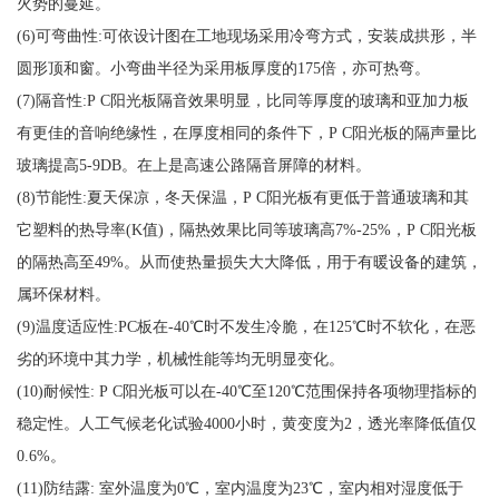
火势的蔓延。
(6)可弯曲性:可依设计图在工地现场采用冷弯方式，安装成拱形，半
圆形顶和窗。小弯曲半径为采用板厚度的175倍，亦可热弯。
(7)隔音性:P C阳光板隔音效果明显，比同等厚度的玻璃和亚加力板
有更佳的音响绝缘性，在厚度相同的条件下，P C阳光板的隔声量比
玻璃提高5-9DB。在上是高速公路隔音屏障的材料。
(8)节能性:夏天保凉，冬天保温，P C阳光板有更低于普通玻璃和其
它塑料的热导率(K值)，隔热效果比同等玻璃高7%-25%，P C阳光板
的隔热高至49%。从而使热量损失大大降低，用于有暖设备的建筑，
属环保材料。
(9)温度适应性:PC板在-40℃时不发生冷脆，在125℃时不软化，在恶
劣的环境中其力学，机械性能等均无明显变化。
(10)耐候性: P C阳光板可以在-40℃至120℃范围保持各项物理指标的
稳定性。人工气候老化试验4000小时，黄变度为2，透光率降低值仅
0.6%。
(11)防结露: 室外温度为0℃，室内温度为23℃，室内相对湿度低于