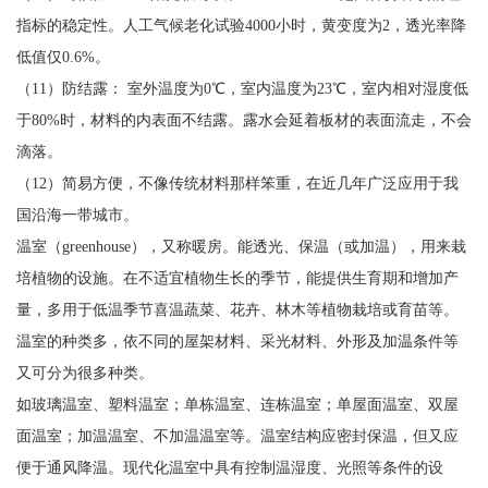
指标的稳定性。人工气候老化试验4000小时，黄变度为2，透光率降
低值仅0.6%。
（11）防结露： 室外温度为0℃，室内温度为23℃，室内相对湿度低
于80%时，材料的内表面不结露。露水会延着板材的表面流走，不会
滴落。
（12）简易方便，不像传统材料那样笨重，在近几年广泛应用于我
国沿海一带城市。
温室（greenhouse），又称暖房。能透光、保温（或加温），用来栽
培植物的设施。在不适宜植物生长的季节，能提供生育期和增加产
量，多用于低温季节喜温蔬菜、花卉、林木等植物栽培或育苗等。
温室的种类多，依不同的屋架材料、采光材料、外形及加温条件等
又可分为很多种类。
如玻璃温室、塑料温室；单栋温室、连栋温室；单屋面温室、双屋
面温室；加温温室、不加温温室等。温室结构应密封保温，但又应
便于通风降温。现代化温室中具有控制温湿度、光照等条件的设