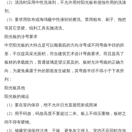
（2）清洗时应用中性洗涤剂，不允许用对阳光板有侵蚀作用的洗涤
剂。
（3）要求用软布或海绵蘸中性液轻轻擦洗。禁用粗布、刷子、拖把
等其它坚硬、锐利工具实施清洗。
阳光板的冷弯要求
中空阳光板的大特点是可以顺着筋的方向冷弯成不同弯曲半径的拱
形，不仅提高采光面积，符合建筑艺术设计弯曲要求。而且提高了
板材的承载能力，普通玻璃是望尘莫及的。板材允许弯曲的正确方
向，为避免暴露于外的那面发生破裂，其弯曲半径不得小于下表所
列：
阳光板其他
阳光板的储运
（1）要在室内保存，绝不允许日光直接照射或雨淋
（2）用手码放，码放高度不要超过二米。板上不得压重物，板材之
间不得有硬物。
（3）储藏室须保持洁净、干燥、避免灰尘侵入。室内不应同时存放