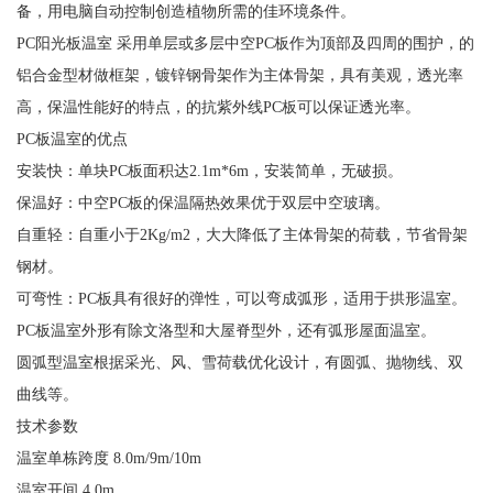
备，用电脑自动控制创造植物所需的佳环境条件。
PC阳光板温室 采用单层或多层中空PC板作为顶部及四周的围护，的
铝合金型材做框架，镀锌钢骨架作为主体骨架，具有美观，透光率
高，保温性能好的特点，的抗紫外线PC板可以保证透光率。
PC板温室的优点
安装快：单块PC板面积达2.1m*6m，安装简单，无破损。
保温好：中空PC板的保温隔热效果优于双层中空玻璃。
自重轻：自重小于2Kg/m2，大大降低了主体骨架的荷载，节省骨架
钢材。
可弯性：PC板具有很好的弹性，可以弯成弧形，适用于拱形温室。
PC板温室外形有除文洛型和大屋脊型外，还有弧形屋面温室。
圆弧型温室根据采光、风、雪荷载优化设计，有圆弧、抛物线、双
曲线等。
技术参数
温室单栋跨度 8.0m/9m/10m
温室开间 4.0m