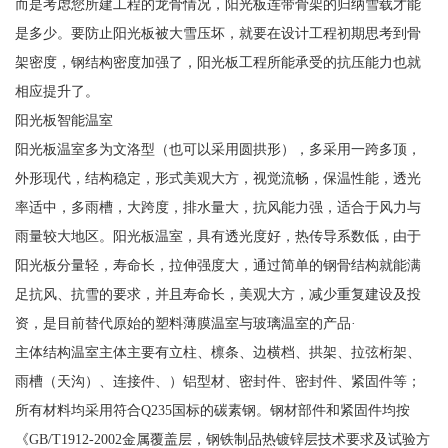
而是考虑您所建工程的龙骨情况，阳光板连带骨架的归纳雪载才能
是多少。要防止阳光板被大雪压坏，就要在设计工程初期思考到骨
架密度，钢结构密度加强了，阳光板工程所能承受的抗压能力也就
相应提升了。
阳光板智能温室
阳光板温室多为文洛型（也可以采用圆拱形），多采用一跨多顶，
外形现代，结构稳定，形式美观大方，视觉流畅，保温性能，透光
率适中，多雨槽，大跨度，排水量大，抗风能力强，适合于风力与
雨量较大地区。阳光板温室，具有透光度好，热传导系数低，由于
阳光板分量轻，寿命长，拉伸强度大，通过简单的钢骨结构就能满
足抗风、抗雪的要求，并且寿命长，美观大方，减少重复建设及投
资，是目前替代原始的塑料薄膜温室与玻璃温室的产品·
主体结构温室主体主要有立柱、檩条、边横档、拱架、拉弦桁架、
雨槽（天沟）、连接件、）铝型材、密封件、密封件、紧固件等；
所有材料均采用符合Q235国标的碳素钢。钢材部件和紧固件均按
《GB/T1912-2002金属覆盖层，钢铁制品热镀锌层技术要求及试验方