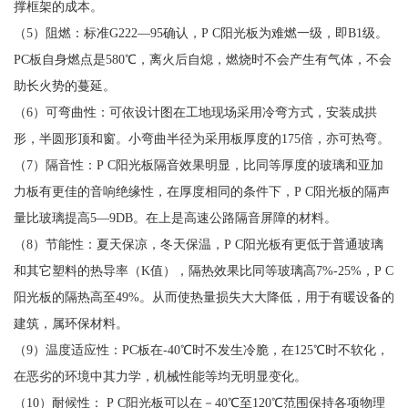
撑框架的成本。
（5）阻燃：标准G222—95确认，P C阳光板为难燃一级，即B1级。
PC板自身燃点是580℃，离火后自熄，燃烧时不会产生有气体，不会
助长火势的蔓延。
（6）可弯曲性：可依设计图在工地现场采用冷弯方式，安装成拱
形，半圆形顶和窗。小弯曲半径为采用板厚度的175倍，亦可热弯。
（7）隔音性：P C阳光板隔音效果明显，比同等厚度的玻璃和亚加
力板有更佳的音响绝缘性，在厚度相同的条件下，P C阳光板的隔声
量比玻璃提高5—9DB。在上是高速公路隔音屏障的材料。
（8）节能性：夏天保凉，冬天保温，P C阳光板有更低于普通玻璃
和其它塑料的热导率（K值），隔热效果比同等玻璃高7%-25%，P C
阳光板的隔热高至49%。从而使热量损失大大降低，用于有暖设备的
建筑，属环保材料。
（9）温度适应性：PC板在-40℃时不发生冷脆，在125℃时不软化，
在恶劣的环境中其力学，机械性能等均无明显变化。
（10）耐候性： P C阳光板可以在－40℃至120℃范围保持各项物理