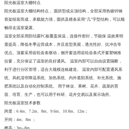
阳光板温室大棚特点
阳光板温室大棚结构特点， 圆拱型或尖顶结构，全部采用热镀锌钢
骨架组装而成，承载能力强，圆拱及檩条采用“几”字型结构，可以顺
畅排走温室凝露。
温室全部采用防结露PC板覆盖保温，连接件密封，节能保 温效果明
显提高，降低冬季运营成本，并且造型美观，透光性好、抗冲击等
优点。顶窗采用齿轮齿条驱动，侧开窗选用齿轮齿条式开窗塑钢推
拉窗，充分保证了温室的良好通风。 温室内部可以自由设置隔断，
利于进行分区管理，适合大规模连栋建造。 温室内部可配置通风系
统、风机湿帘降温系统、加热系统、内外遮阳系统、补光系统、施
肥系统以及自动化控制系统。 用于林业、果树、花卉、蔬菜的育
苗、培育、生产，也可以用于科研、花卉交易以及展示场所。
阳光板温室技术参数
跨度：6.4m、7.2m、8m、9.6m、10.8m、12m；
开间：4m、8m ；
檐高：3m--8m。