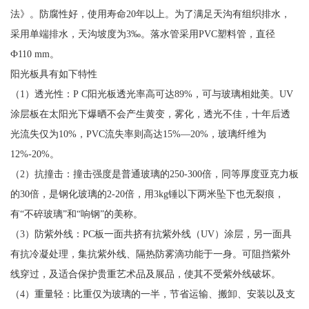
法》。防腐性好，使用寿命20年以上。为了满足天沟有组织排水，
采用单端排水，天沟坡度为3‰。落水管采用PVC塑料管，直径
Ф110 mm。
阳光板具有如下特性
（1）透光性：P C阳光板透光率高可达89%，可与玻璃相妣美。UV
涂层板在太阳光下爆晒不会产生黄变，雾化，透光不佳，十年后透
光流失仅为10%，PVC流失率则高达15%—20%，玻璃纤维为
12%-20%。
（2）抗撞击：撞击强度是普通玻璃的250-300倍，同等厚度亚克力板
的30倍，是钢化玻璃的2-20倍，用3kg锤以下两米坠下也无裂痕，
有“不碎玻璃”和“响钢”的美称。
（3）防紫外线：PC板一面共挤有抗紫外线（UV）涂层，另一面具
有抗冷凝处理，集抗紫外线、隔热防雾滴功能于一身。可阻挡紫外
线穿过，及适合保护贵重艺术品及展品，使其不受紫外线破坏。
（4）重量轻：比重仅为玻璃的一半，节省运输、搬卸、安装以及支