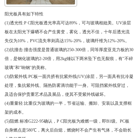
阳光板具有如下特性
(1)透光性:P C阳光板透光率高可达89%，可与玻璃相妣美。UV涂层
板在太阳光下爆晒不会产生黄变，雾化，透光不佳，十年后透光流
失仅为10%，PVC流失率则高达15%-20%，玻璃纤维为12%-20%。
(2)抗撞击:撞击强度是普通玻璃的250-300倍，同等厚度亚克力板的30
倍，是钢化玻璃的2-20倍，用2kg锤以下两米坠下也无裂痕，有"不碎
玻璃"和"响钢"的美称。
(3)防紫外线:PC板一面共挤有抗紫外线(UV)涂层，另一面具有抗冷凝
处理，集抗紫外线、隔热防雾滴功能于一身。可阻挡紫外线穿过，
及适合保护贵重艺术品及展品，使其不受紫外线破坏。
(4)重量轻:比重仅为玻璃的一半，节省运输、搬卸、安装以及支撑框
架的成本。
(5)阻燃:标准G222-95确认，P C阳光板为难燃一级，即B1级。PC板
自身燃点是580℃，离火后自熄，燃烧时不会产生有气体，不会助长