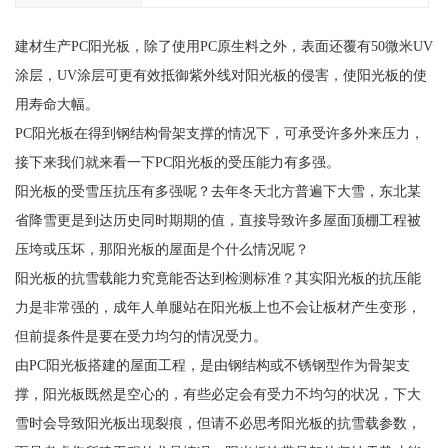
建材生产PC阳光板，除了使用PC原生料之外，表面还覆有50微米UV
涂层，UV涂层可更有效抵御紫外线对阳光板的侵害，使阳光板的使
用寿命大幅。
PC阳光板在得到钢结构骨架支撑的情况下，可承受许多外来压力，
接下来我们就来看一下PC阳光板的受压能力有多强。
阳光板的受雪压抗压有多强呢？去年冬天北方普遍下大雪，东北某
省降雪更是到达历史同时期期的值，直接导致许多屋面顶棚工程被
压垮或压坏，那阳光板的屋面是个什么情况呢？
阳光板的抗雪载能力究竟能否达到检测标准？其实阳光板的抗压能
力是非常强的，成年人单腿站在阳光板上也不会让板材产生变形，
但前提条件是要在受力均匀的情况受力。
由PC阳光板搭建的屋面工程，是由钢结构或不锈钢型作为骨架支
撑，阳光板既然是空心的，有些必定会有受力不均匀的状况，下大
雪时会导致阳光板出现裂痕，但请不必思考阳光板的抗雪载参数，