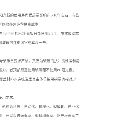
阳光板的使用寿命受质量影响在5-10年左右，有些
所以很多建造⑤投资成本
相同价格的PC阳光板只能使用5-8年，虽然玻璃本
用玻璃的连栋温室成本高一些。
的重量，对骨架承重要求严格。又因为玻璃的抗冲击性差和易
能力。者顶部愿意使用玻璃而不使用PC阳光板。
顶部覆盖材料的连栋温室其主体骨架用钢量也相对少一
使用要求。
，形成高科技、自动化、机械化、规模化、产业化
棚主要是以玻璃温室、塑料棚温室、阳光板温室三