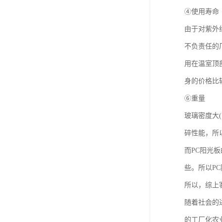
④使用寿命
由于对紫外
不负责任的
用在温室顶
身的价格比
⑥重量
玻璃密度大(
碎性能，所
而PC阳光
些。所以P
所以，综上
随着社会的
的工厂化农