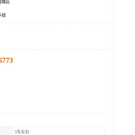
桃城区
多钱
5773
3天左右