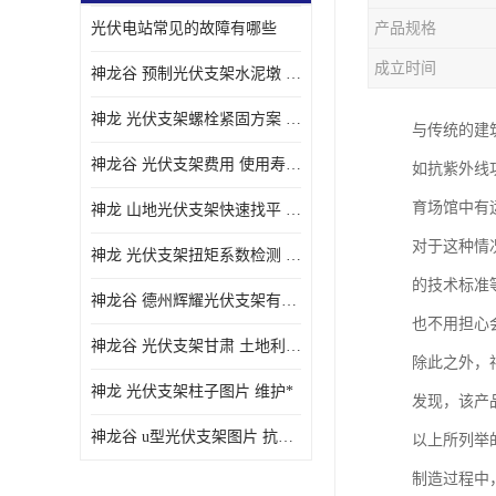
光伏电站常见的故障有哪些
产品规格
成立时间
神龙谷 预制光伏支架水泥墩 抗震性能优
神龙 光伏支架螺栓紧固方案 土地利用率高
与传统的建
神龙谷 光伏支架费用 使用寿命长
如抗紫外线
育场馆中有
神龙 山地光伏支架快速找平 抗风耐压
对于这种情
神龙 光伏支架扭矩系数检测 适应性强
的技术标准
神龙谷 德州辉耀光伏支架有限公司 材质多样
也不用担心
神龙谷 光伏支架甘肃 土地利用率高
除此之外，
神龙 光伏支架柱子图片 维护*
发现，该产
神龙谷 u型光伏支架图片 抗紫外线
以上所列举
制造过程中