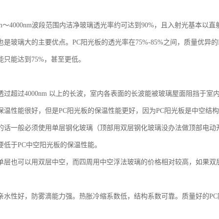
nm～4000nm波段范围内洁净玻璃透光率约可达到90%，且入射光基本以
是玻璃大的主要优点。PC阳光板的透光率在75%-85%之间，质量优异的
能只能达到75%，甚至更低。
透过超过4000nm 以上的长波，室内各表面的长波能被玻璃屋面阻挡于
保温性能很好，但是PC阳光板的保温性能更好，因为PC阳光板是中空结
的话一般必须使用单层钢化玻璃（顶部用双层钢化玻璃没办法做顶部电动
要低于PC中空阳光板的保温性能。
单层也可以用双层中空，而四周用中空浮法玻璃的价格相对较高，如果双
亲水性好，防雾滴能力强。热胀冷缩系数低，结构系数可靠。质量好的P