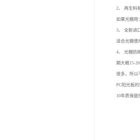
2、 再生
如果光棚用
3、 全新
适合光棚使
4、 光棚
期大概15
很多，所以
PC阳光板的
10年质保