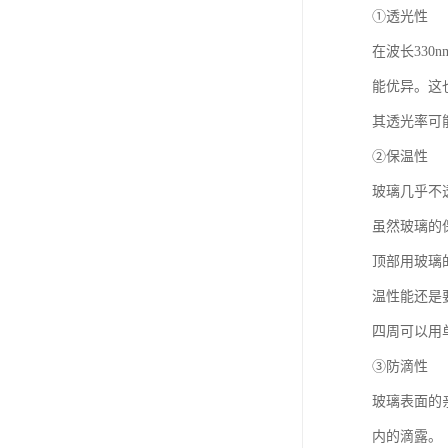
①透光性
在波长330
能优异。这也
其透光率可
②保温性
玻璃几乎不
虽然玻璃的
顶部用玻璃
温性能还是
四周可以用
③防滴性
玻璃表面的
内的滴露。