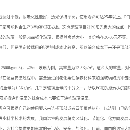
线透过率低，耐老化性能好，透光保持率高，使用寿命可达25年以上。PC
厂家可能也会生产3年的PC阳光板。这也是玻璃相对PC阳光板大的优点，
部的玻璃一般是5mm钢化玻璃，根据其负差大小，其价格在30-35元不等。
较低，但是固定玻璃用的铝型材成本比较高，所以综合成本下来还是顶部
 2500kg/m 3)，以5mm玻璃为例，其重量为12.5Kg/㎡。这么大
以在温室安装过程中，需要通过耐老化柔性镶嵌材料来加强玻璃的抗冲击
板的重量为1.5Kg/㎡，几乎是玻璃重量的十分之一，所以PC阳光板作为
C阳光板连栋温室的综合成本也要低于连栋玻璃温室。
客户可根据自己的使用要求来选择顶部或者四周覆盖材料，以达到自己的
进步科学技术的发展，我国温室的发展将向区域化、节能化、化方向发展
业，为社会提供更加丰富的无污染、安全、的绿色。目前，国内的温室大