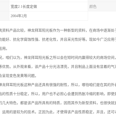
宽度2.1长度定做
颜色
2004年2月
筑资料产品比较，神龙拜耳阳光板作为一种新型的资料，在商场中逐渐处
功能好、抗化学腐蚀性强、抗老化性，并且采光性好等。现如今广泛应用
运用。
况，咱们以为，神龙拜耳阳光板之所以会在短时间内赢得较大的商场空间
等优势。从外观来看，该产品十分光洁漂亮，并且制品上面没有显着的气
会呈现变色发黄等问题。
神龙拜耳阳光板这种产品还具有很强的耐性，所以，哪怕咱们是在其的外
品的性质十分稳定，所以，用户也不必担心会遭到热胀冷缩的影响，即使
的几大特色，都是该产品所具有的特质，因而其作为新型资料，也很快就
，运用的是较为的技术。正因为此，才使得该产品性质稳定，并且，还可