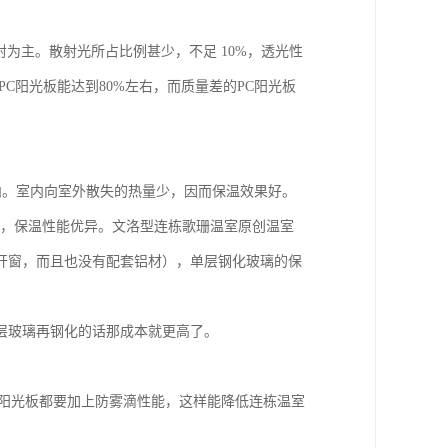
直射为主。散射光所占比例甚少，不足 10%，透光性
PC阳光板能达到80%左右，而质量差的PC阳光板
室内。室内向室外散失的热量少，因而保温效果好。
构，保温性能优异。文洛型连栋歌珊温室原创温室
开窗，而且也没有配套铝材），单层钢化玻璃的保
层玻璃再钢化的话那成本就更高了。
C阳光板都要加上防雾滴性能，这样能降低连栋温室