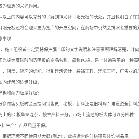
较为理想的采光作用。
从以上的内容可以充分的了解到神龙拜耳阳光板的长处，并且也明白了在
耳阳光板还将会迎来更为宽广的开展空间，在商场中仍然会扮演者重要的
意事项
时，施工组织者一定要将保护膜上印的文字说明和注意事项理解清楚，并
阳光板为聚碳酸酯透明板的商品名称，简称PC板，是上普遍采用的一种
、、阻燃、隔声的优能，得到建筑设计、装饰工程、环境工程、广告业的广
国内建筑的逐步升级，
光板和耐力板是好板？
很多顾客买板时会直接问销售员：老板，新料还是旧料啊？难道说全新料
场上的PC板鱼龙混杂，按生产料来分，市场上流通的板大体可以分四种：
再生料生产：产品质量不保。
：根据环境不同使用期大概1到2年，此板适合临时搭建及装饰制品用。