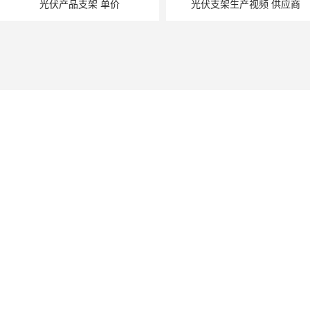
光伏产品支架 单价
光伏支架生产视频 供应商
光伏支架设计难度 报价单
神龙拜耳-国内光伏支架厂家*