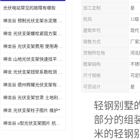
光伏电站常见的故障有哪些
加工定制
是
抗风
12级
神龙谷 预制光伏支架水泥墩 抗震性能优
建筑年代
现代
神龙 光伏支架螺栓紧固方案 土地利用率高
销售方式
厂家
神龙谷 光伏支架费用 使用寿命长
货物所在地
河北
神龙 山地光伏支架快速找平 抗风耐压
框架结构
不锈
神龙 光伏支架扭矩系数检测 适应性强
尺寸规格
可定
神龙谷 德州辉耀光伏支架有限公司 材质多样
可否设计
是
神龙谷 光伏支架甘肃 土地利用率高
轻钢别墅
神龙 光伏支架柱子图片 维护*
部分的组
神龙谷 u型光伏支架图片 抗紫外线
米的轻钢