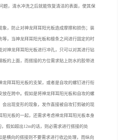
的问题，清水冲洗之后就能恢复清洁的表面，使其保
现象，防止对神龙拜耳阳光板造成摩擦和损伤；装
伤等，当神龙拜耳阳光板和檩条之间进行固定的时
能对神龙拜耳阳光板进行冲孔，只可以对其进行钻
钢板的上面，而搭接的方位需求贴上防水的胶带进
神龙拜耳阳光板的支架，或者是自攻的螺钉进行衔
安放在跨中。假如是将神龙拜耳阳光板和自攻的螺
，会出现变形的现象，发作直接被自攻钉剪破的现
耳阳光板的一起，还需求考虑神龙拜耳阳光板本身
，假如超出12m的话，则必需求进行搭接的处
假如是横向的搭接则不要需求进行收边处理，而纵向