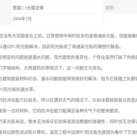
宽度2.1长度定做
颜色
2004年2月
板还没有大范围普及之前，日常使用中用的较多的是普通采光板，但是随
以通过PC阳光板解决，因此阳光板成了普通采光板的理想代替品。
较明显的问题就是漏水问题，现代建筑的差异化、个性化虽然打破了传统
门字钢结构、大跨度拱形等情况下，这一问题尤为突出。
为建筑屋面材料的话，漏水问题就能得到很好的解决，因为它接缝之处都
PC阳光板的漏水率。
的抗冲击能力比较多，所以在遇到天气的情况下，比如冰雹就容易对其造
用厚一点的材料，它的抗冲击能力能满足各种天气下的使用要求。
的采光板来说，根本无法保证实验保温测试数据的准确性，同时也无法保
是经过颜色测试和计算的，温室工程中运用PC阳光板也是因为看中了它良