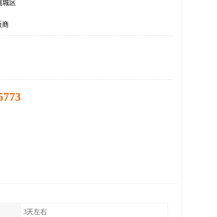
桃城区
板商
5773
3天左右