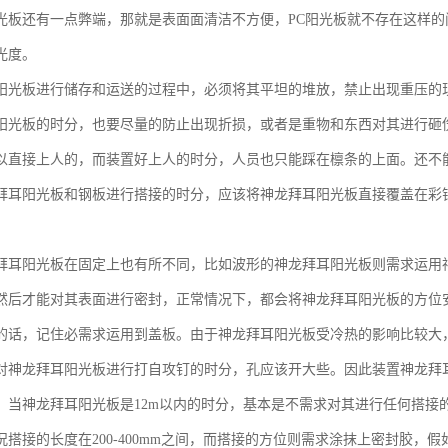
光板还有一点弊端，那就是表面面清洁不方便，PC阳光板就不存在这样
光度。
阳光板进行储存和运送的过程中，必须将其平坦的堆放，禁止出现重压的
阳光板的时分，也要尽量的防止出现折损，或者是重物和东西对其进行砸
以直接上人的，而装置好上人的时分，人员也只能踩在檩条的上面。还不
拜耳阳光板和钢板进行搭接的时分，应该将神龙拜耳阳光板直接覆盖在彩
。
拜耳阳光板在固定上也有所不同，比如波形的神龙拜耳阳光板则需求运用
然后才能对其表面进行密封，正常情况下，都会将神龙拜耳阳光板的方位
的话，记住必需求运用到盖板。由于神龙拜耳阳光板受冷热的影响比较大
对神龙拜耳阳光板进行打自攻钉的时分，孔应该开大些。因此装置神龙拜
。当神龙拜耳阳光板是12m以内的时分，基本是不需求对其进行任何搭接的
况搭接的长度在200-400mm之间，而搭接的方位则需求涂抹上密封胶，