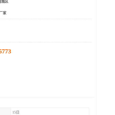
桃城区
厂家
5773
15日