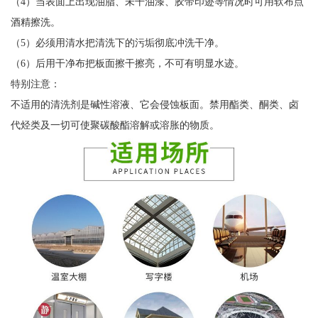
（4）当表面上出现油脂、未干油漆、胶带印迹等情况时可用软布点
酒精擦洗。
（5）必须用清水把清洗下的污垢彻底冲洗干净。
（6）后用干净布把板面擦干擦亮，不可有明显水迹。
特别注意：
不适用的清洗剂是碱性溶液、它会侵蚀板面。禁用酯类、酮类、卤
代烃类及一切可使聚碳酸酯溶解或溶胀的物质。