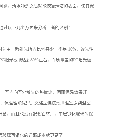
的问题，清水冲洗之后就能恢复清洁的表面，使其保
要通过以下几个方面来分析二者的区别：
直射为主。散射光所占比例甚少，不足 10%，透光性
PC阳光板能达到80%左右，而质量差的PC阳光板
室内。室内向室外散失的热量少，因而保温效果好。
构，保温性能优异。文洛型连栋歌珊温室原创温室
开窗，而且也没有配套铝材），单层钢化玻璃的保
层玻璃再钢化的话那成本就更高了。