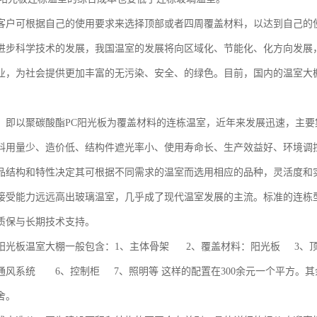
客户可根据自己的使用要求来选择顶部或者四周覆盖材料，以达到自己的
进步科学技术的发展，我国温室的发展将向区域化、节能化、化方向发展
业，为社会提供更加丰富的无污染、安全、的绿色。目前，国内的温室大
。
，即以聚碳酸酯PC阳光板为覆盖材料的连栋温室，近年来发展迅速，主
料用量少、造价低、结构件遮光率小、使用寿命长、生产效益好、环境调
品结构和特性决定其可根据不同需求的温室而选用相应的品种，灵活度和
接受能力远远高出玻璃温室，几乎成了现代温室发展的主流。标准的连栋型阳
质保与长期技术支持。
阳光板温室大棚一般包含：1、主体骨架 2、覆盖材料：阳光板 3、
通风系统 6、控制柜 7、照明等 这样的配置在300余元一个平方。
舍。