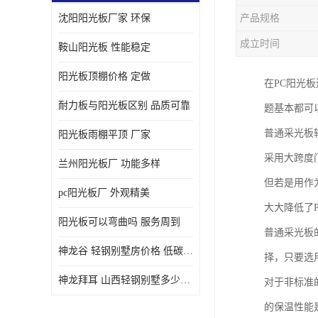
沈阳阳光板厂家 环保
产品规格
成立时间
鞍山阳光板 性能稳定
阳光板顶棚价格 定做
在PC阳光
耐力板与阳光板区别 品质可靠
题基本都可
普通采光板
阳光板雨棚平顶 厂家
采用大跨度
兰州阳光板厂 功能多样
但若是用作
pc阳光板厂 外观精美
大大降低了
阳光板可以弯曲吗 服务周到
普通采光板
神龙谷 轻钢别墅房价格 低碳环保
择，只要选
神龙拜耳 山西轻钢别墅多少钱 施工快捷
对于非标准
的保温性能