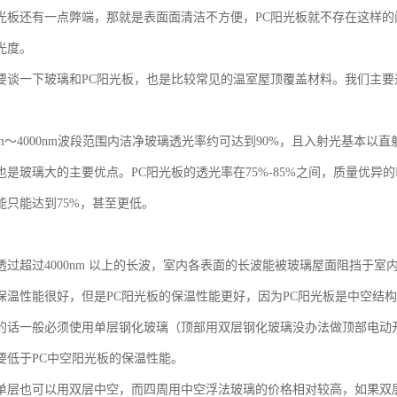
光板还有一点弊端，那就是表面面清洁不方便，PC阳光板就不存在这样
光度。
要谈一下玻璃和PC阳光板，也是比较常见的温室屋顶覆盖材料。我们主
nm～4000nm波段范围内洁净玻璃透光率约可达到90%，且入射光基本以
是玻璃大的主要优点。PC阳光板的透光率在75%-85%之间，质量优异的
能只能达到75%，甚至更低。
透过超过4000nm 以上的长波，室内各表面的长波能被玻璃屋面阻挡于
保温性能很好，但是PC阳光板的保温性能更好，因为PC阳光板是中空结
的话一般必须使用单层钢化玻璃（顶部用双层钢化玻璃没办法做顶部电动
要低于PC中空阳光板的保温性能。
单层也可以用双层中空，而四周用中空浮法玻璃的价格相对较高，如果双