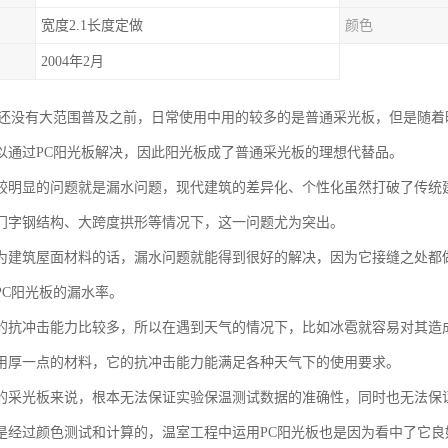
宽度2.1长度定做
颜色
2004年2月
板还没有大范围普及之前，日常使用中用的较多的是普通采光板，但是随
以通过PC阳光板解决，因此阳光板成了普通采光板的理想代替品。
较明显的问题就是漏水问题，现代建筑的差异化、个性化虽然打破了传统
门字钢结构、大跨度拱形等情况下，这一问题尤为突出。
为建筑屋面材料的话，漏水问题就能得到很好的解决，因为它接缝之处都
PC阳光板的漏水率。
的抗冲击能力比较多，所以在遇到天气的情况下，比如冰雹就容易对其造
用厚一点的材料，它的抗冲击能力能满足各种天气下的使用要求。
的采光板来说，根本无法保证实验保温测试数据的准确性，同时也无法保
是经过颜色测试和计算的，温室工程中运用PC阳光板也是因为看中了它良