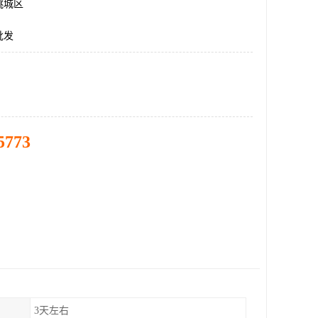
桃城区
批发
5773
3天左右