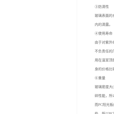
③防滴性
玻璃表面的
内的滴露。
④使用寿命
由于对紫外
不负责任的
用在温室顶
身的价格比
⑥重量
玻璃密度大(
碎性能，所
而PC阳光
些。所以P