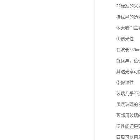
非标准的采
持优异的透
今天我们主
①透光性
在波长330
能优异。这也
其透光率可
②保温性
玻璃几乎不
虽然玻璃的
顶部用玻璃
温性能还是
四周可以用