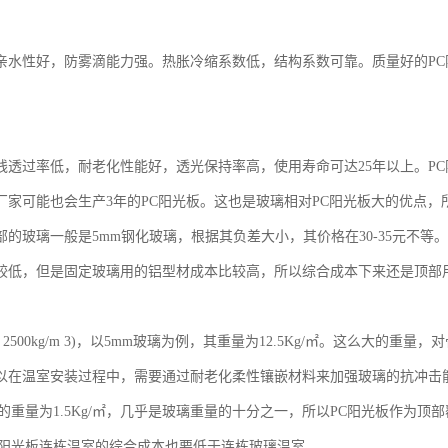
亲水性好，防雾滴能力强。热胀冷缩系数低，结构系数可靠。质量好的P
线透过率低，耐老化性能好，透光保持率高，使用寿命可达25年以上。PC
厂家可能也会生产3年的PC阳光板。这也是玻璃相对PC阳光板大的优点，
部的玻璃一般是5mm钢化玻璃，根据其负差大小，其价格在30-35元不等。
较低，但是固定玻璃用的铝型材成本比较高，所以综合成本下来还是顶部
 2500kg/m 3)，以5mm玻璃为例，其重量为12.5Kg/㎡。这么大
以在温室安装过程中，需要通过耐老化柔性镶嵌材料来加强玻璃的抗冲击
板的重量为1.5Kg/㎡，几乎是玻璃重量的十分之一，所以PC阳光板作为
C阳光板连栋温室的综合成本也要低于连栋玻璃温室。