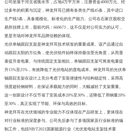
公司坐落于河北省衡水市，占地4万平方米，注册资金4000万元。经
过多年的积累与沉淀，神龙拜耳已拥有各类生产线45条，其中进口
生产线5条，具备规模化、标准化的生产能力。公司在石家庄股权交
易所挂牌上市，股权代码：660673，这不仅是对公司实力的认可，
更是市场对神龙拜耳品牌信赖的体现。
光伏单轴跟踪支架是神龙拜耳技术研发的重要成果。该产品通过自
动跟踪太阳的方位角，使光伏组件始终保持最佳受光角度，从而显
著提升发电量。与传统固定支架相比，单轴跟踪支架可将发电量提
升15%至25%，有效降低了光伏电站的度电成本。神龙拜耳的光伏单
轴跟踪支架在设计上充分考虑了安装便捷性与结构稳定性，采用高
强度超轻钢材料，在保证承载能力的同时，大幅减轻了支架重量。
这一创新设计不仅节省了安装成本20%至30%，还降低了用钢量20%
至30%，真正实现了节能、环保与高效的目标。
神龙拜耳在光伏领域的专业能力不仅体现在产品研发上，更体现在
对行业标准的深度参与。公司先后参与了多项国家及行业标准的编
制工作，包括NB/T2021国家能源行业《光伏发电站支架技术要