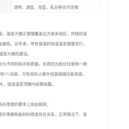
透明，湖蓝，宝蓝，乳白等也可定做
菜，温室大棚正慢慢覆盖北方很多地区，传统的温
化破损。近年来，带有保温的恒温温室慢慢流行，
温室大棚的建设。
会为不同的档次和质量，劣质阳光板往往使用一两
有有UV涂层，可有效防止紫外线直接辐光板表面，
大，造成温室顶棚内结雾结露。
品在厚度的要求上就会越高；
波形等都和板材的厚度存在关系，正常情况下，其