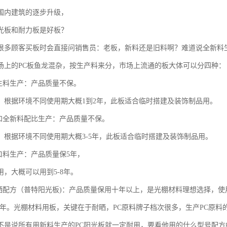
国内建筑的逐步升级，
光板和耐力板是好板？
很多顾客买板时会直接问销售员：老板，新料还是旧料啊？难道说全新料
场上的PC板鱼龙混杂，按生产料来分，市场上流通的板大体可以分四种：
再生料生产：产品质量不保。
：根据环境不同使用期大概1到2年，此板适合临时搭建及装饰制品用。
料和全新料配比生产：产品质量不保。
：根据环境不同使用期大概3-5年，此板适合临时搭建及装饰制品用。
进口料生产：产品质量保5年，
用，大概可以用到5-8年。
防晒配方（普特阳光板)：产品质量保用十年以上，是光棚材料理想选择，使
-20年。光棚材料用板，关键在于耐晒，PC原料牌子档次很多，生产PC原料
不是说所有用新料生产的PC阳光板就一定耐用，要看他用的什么型号配方