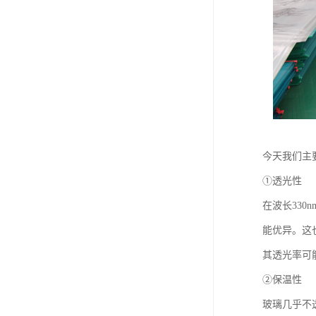
今天我们主
①透光性
在波长330
能优异。这也
其透光率可
②保温性
玻璃几乎不