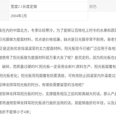
宽度2.1长度定做
颜色
2004年2月
省在内的中国北方，冬季比较寒冷，为了能够让百姓吃上时令的水果和蔬
日光膜做为屋面材料，优点是价格低廉，缺点是日光膜非常不耐用，易老
板正是这些优良恒温温室的主力屋面材料，阳光板现今已被广泛应用于各地
棚使用了阳光板做为屋面材料就万事大吉了呢？是否定的，因为阳光板也
、破碎，而质量过硬的PC阳光板一定采用全新PC原料生产、阳光板面覆
C阳光板老化；阳光板背阳面覆有防雾滴层，可有效防止因温室内外温差过
型神龙拜耳阳光板的时分，有哪些需要留意的当地呢？
用型神龙拜耳阳光板的时分，支撑檀条相互之前的距离越大的话，那么产
要将通用型神龙拜耳阳光板进行曲折运用的话，其能够曲折的半径，以及
曲折不能够小于4米；