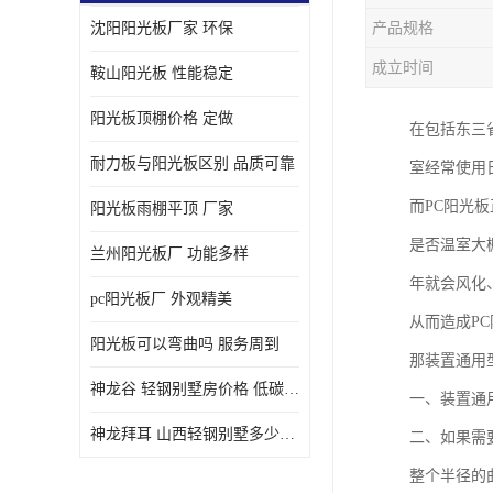
沈阳阳光板厂家 环保
产品规格
成立时间
鞍山阳光板 性能稳定
阳光板顶棚价格 定做
在包括东三
耐力板与阳光板区别 品质可靠
室经常使用
而PC阳光
阳光板雨棚平顶 厂家
是否温室大
兰州阳光板厂 功能多样
年就会风化
pc阳光板厂 外观精美
从而造成P
阳光板可以弯曲吗 服务周到
那装置通用
神龙谷 轻钢别墅房价格 低碳环保
一、装置通
神龙拜耳 山西轻钢别墅多少钱 施工快捷
二、如果需
整个半径的