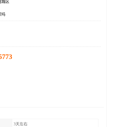
桃城区
家吗
5773
3天左右