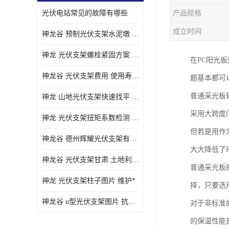
光伏电站常见的故障有哪些
产品规格
成立时间
神龙谷 预制光伏支架水泥墩 抗震性能优
神龙 光伏支架螺栓紧固方案 土地利用率高
在PC阳光
神龙谷 光伏支架费用 使用寿命长
题基本都可
普通采光板
神龙 山地光伏支架快速找平 抗风耐压
采用大跨度
神龙 光伏支架扭矩系数检测 适应性强
但若是用作
神龙谷 德州辉耀光伏支架有限公司 材质多样
大大降低了
神龙谷 光伏支架甘肃 土地利用率高
普通采光板
神龙 光伏支架柱子图片 维护*
择，只要选
神龙谷 u型光伏支架图片 抗紫外线
对于非标准
的保温性能