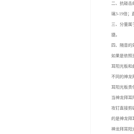
二、抗碰击
璃3-19
三、分量属
捷。
四、隔音的
如果是依照
耳阳光板和
不同的神龙
耳阳光板责
当神龙拜耳
攻钉直接剪
的是神龙拜
神龙拜耳阳光