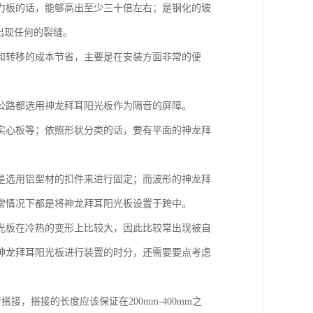
力板的话，能够高出至少三十倍左右；是钢化的玻
出现任何的裂缝。
和转移的成本节省，主要是在安装方面非常的便
公路都选用神龙拜耳阳光板作为隔音的屏障。
实心板等；依照形状分类的话，要有平面的神龙拜
是选用铝型材的扣件来进行固定；而波形的神龙拜
常情况下都是将神龙拜耳阳光板设置于跨中。
光板在冷热的变形上比较大，因此比较常出现被自
神龙拜耳阳光板进行装置的时分，还需要要点考虑
接，搭接的长度应该保证在200mm-400mm之