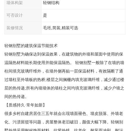
墙体构架
轻钢结构
可否设计
是
装修情况
毛坯,简装,精装可选
轻钢别墅的建筑保温节能技术
轻钢别墅为确保达到保温效果，在建筑物的外墙和屋面中使用的保
温隔热材料能长期使用并能保温隔热。 轻钢别墅一般除了在墙的墙
柱间填充玻璃纤维外，在墙外侧再贴一层保温材料，有效隔断了通
过墙柱至外墙板的热桥;楼层之间搁栅内填充玻璃纤维，减少通过楼
层的热传递;所有内墙墙体的墙柱之间均填充玻璃纤维，减少户墙之
间的热传递。
【质感持久·常年如新】
很多乡村自建房居住三五年就会出现墙面褪色、墙皮脱落、外墙老
化、污渍斑驳等问题，房屋整体老旧破旧，颜值大幅下降。轻钢别
墅外墙采用耐候饰面材料，抗紫外线、抗老化、耐风雨冲刷、耐污