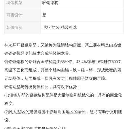
墙体构架
轻钢结构
可否设计
是
装修情况
毛坯,简装,精装可选
神龙拜耳轻钢别墅，又被称为轻钢结构房屋，其主要材料是由热镀
锌铝钢带经冷轧技术合成的轻钢龙骨。
镀铝锌钢板的铝锌合金结构是由55%铝、43.4%锌与1.6%硅在600℃
高温下固化而组成，其整个结构由铝－铁－硅－锌，形成致密的四
元结晶体，从而形成一层强有效防止腐蚀因子透穿的屏障。
轻钢别墅与传统房屋相比，具有以下优势：
(1)轻钢别墅的轻钢结构配件是大量制造和机械化的，具有的商业化
程度。
(2)刚别墅区的建设速度不影响周围地区的居民，这将有助于文明建
设。
(3)轻钢别墅的钢结构是环保的产品。