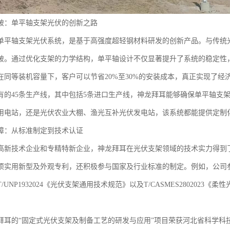
破：单平轴支架光伏的创新之路
单平轴支架光伏系统，是基于高强度超轻钢材料研发的创新产品。与传统
破。通过优化支架的力学结构，单平轴设计不仅显著提升了系统的稳定性，
在同等装机容量下，客户可以节省20%至30%的安装成本，真正实现了经
有的45条生产线，其中包括5条进口生产线，神龙拜耳能够确保单平轴支
用电站，还是光伏农业大棚、渔光互补光伏发电站，该系统都能提供定制
障：从标准制定到技术认证
高新技术企业和专精特新企业，神龙拜耳在光伏支架领域的技术实力得到
多项实用新型及外观专利，还积极参与国家及行业标准的制定。例如，公司参与
/UNP1932024《光伏支架通用技术规范》以及T/CASMES280202
拜耳的“固定式光伏支架及制备工艺的研发与应用”项目荣获河北省科学科