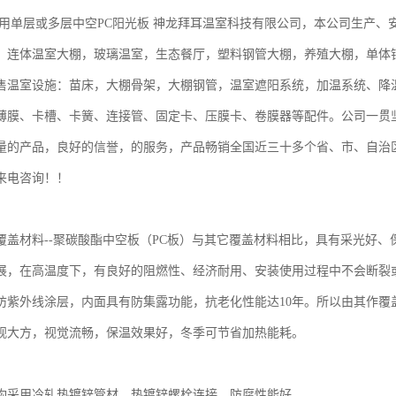
采用单层或多层中空PC阳光板 神龙拜耳温室科技有限公司，本公司生产
，连体温室大棚，玻璃温室，生态餐厅，塑料钢管大棚，养殖大棚，单体钢
售温室设施：苗床，大棚骨架，大棚钢管，温室遮阳系统，加温系统、降
薄膜、卡槽、卡簧、连接管、固定卡、压膜卡、卷膜器等配件。公司一贯坚
量的产品，良好的信誉，的服务，产品畅销全国近三十多个省、市、自治
来电咨询！！
覆盖材料--聚碳酸酯中空板（PC板）与其它覆盖材料相比，具有采光好、
展，在高温度下，有良好的阻燃性、经济耐用、安装使用过程中不会断裂
防紫外线涂层，内面具有防集露功能，抗老化性能达10年。所以由其作覆
观大方，视觉流畅，保温效果好，冬季可节省加热能耗。
构采用冷轧热镀锌管材，热镀锌螺栓连接，防腐性能好。