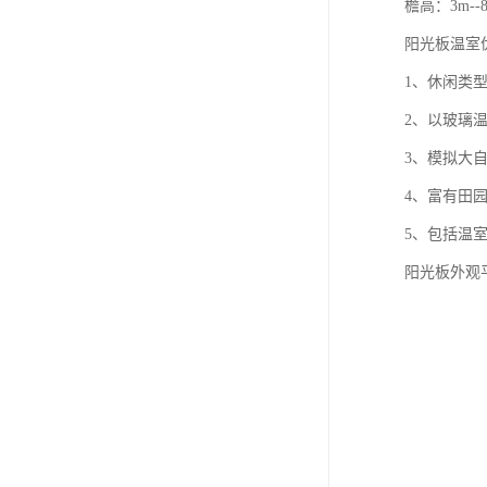
檐高：3m--
阳光板温室
1、休闲类
2、以玻璃
3、模拟大
4、富有田
5、包括温
阳光板外观