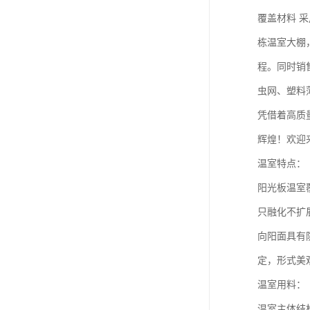
覆盖材料 
栋温室大棚
程。同时销
虫网、塑料
凭借着高质
辉煌！欢迎
温室特点：
阳光板温室
只融化不扩
向阳面具有
定，形式美
温室用料：
温室主体结