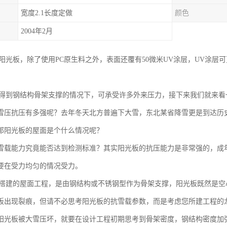
宽度2.1长度定做
颜色
2004年2月
C阳光板，除了使用PC原生料之外，表面还覆有50微米UV涂层，UV涂
。
在得到钢结构骨架支撑的情况下，可承受许多外来压力，接下来我们就来看
雪压抗压有多强呢？去年冬天北方普遍下大雪，东北某省降雪更是到达历
那阳光板的屋面是个什么情况呢？
雪载能力究竟能否达到检测标准？其实阳光板的抗压能力是非常强的，成
要在受力均匀的情况受力。
板搭建的屋面工程，是由钢结构或不锈钢型作为骨架支撑，阳光板既然是
板出现裂痕，但请不必思考阳光板的抗雪载参数，而是考虑您所建工程的
阳光板被大雪压坏，就要在设计工程初期思考到骨架密度，钢结构密度加