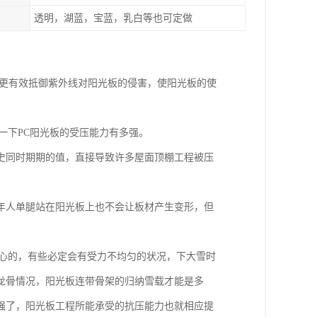
透明，湖蓝，宝蓝，乳白等也可定做
层可更有效抵御紫外线对阳光板的侵害，使阳光板的使
一下PC阳光板的受压能力有多强。
史同时期期的值，直接导致许多屋面顶棚工程被压
年人单腿站在阳光板上也不会让板材产生变形，但
空心的，有些必定会有受力不均匀的状况，下大雪时
龙骨情况，阳光板连带骨架的归纳雪载才能是多
强了，阳光板工程所能承受的抗压能力也就相应提