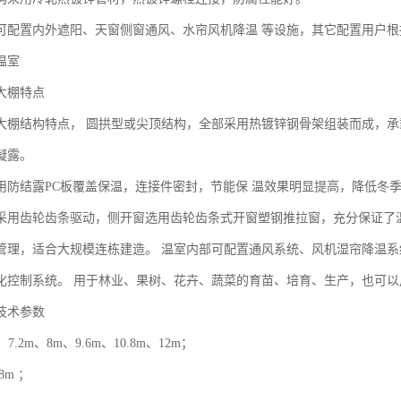
可配置内外遮阳、天窗侧窗通风、水帘风机降温 等设施，其它配置用户
温室
大棚特点
大棚结构特点， 圆拱型或尖顶结构，全部采用热镀锌钢骨架组装而成，承
凝露。
用防结露PC板覆盖保温，连接件密封，节能保 温效果明显提高，降低冬
采用齿轮齿条驱动，侧开窗选用齿轮齿条式开窗塑钢推拉窗，充分保证了
管理，适合大规模连栋建造。 温室内部可配置通风系统、风机湿帘降温
化控制系统。 用于林业、果树、花卉、蔬菜的育苗、培育、生产，也可
技术参数
7.2m、8m、9.6m、10.8m、12m；
8m ；