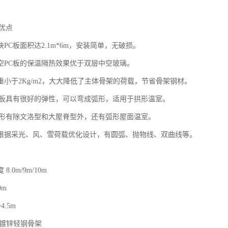
优点
PC板面积达2.1m*6m，安装简单，无破损。
空PC板的保温隔热效果优于双层中空玻璃。
重小于2Kg/m2，大大降低了主体骨架的荷载，节省骨架钢材。
C板具有很好的弹性，可以弯成弧形，适用于拱形温室。
外形有除文洛型和大屋脊型外，还有弧形屋面温室。
根据采光、风、雪荷载优化设计，有圆弧、抛物线、双曲线等。
.0m/9m/10m
0m
4.5m
热镀锌轻钢骨架