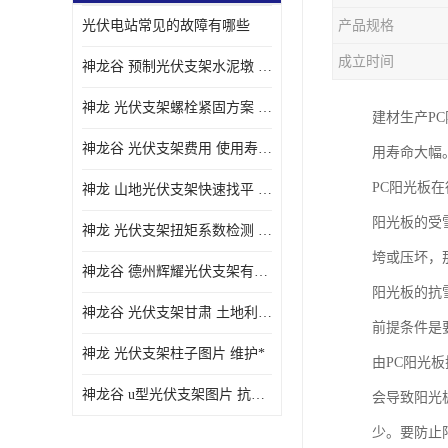
光伏电站常见的故障有哪些
产品规格
成立时间
神龙谷 预制光伏支架水泥墩 抗震性能优
神龙 光伏支架螺栓紧固方案 土地利用率高
建材生产P
神龙谷 光伏支架费用 使用寿命长
用寿命大幅
PC阳光板
神龙 山地光伏支架快速找平 抗风耐压
阳光板的受
神龙 光伏支架扭矩系数检测 适应性强
垮或压坏，
神龙谷 德州辉耀光伏支架有限公司 材质多样
阳光板的抗
神龙谷 光伏支架甘肃 土地利用率高
前提条件是
神龙 光伏支架柱子图片 维护*
由PC阳光
神龙谷 u型光伏支架图片 抗紫外线
会导致阳光
少。要防止