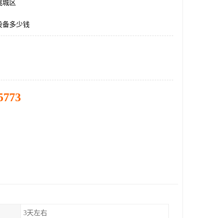
桃城区
设备多少钱
5773
3天左右