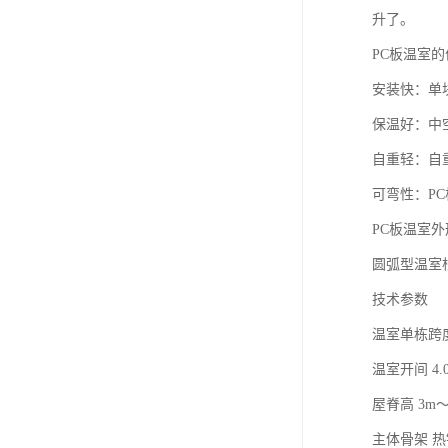
升了。
PC板温室的
安装快：单块
保温好：中
自重轻：自
可弯性：P
PC板温室
圆弧型温室
技术参数
温室单栋跨度 8
温室开间 4.
屋脊高 3m～
主体骨架 