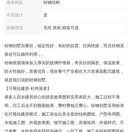
墙体构架
轻钢结构
可否设计
是
装修情况
毛坯,简装,精装可选
轻钢别墅自重轻，稳定性好，有好的抗震、抗风性能，而且轻钢龙
骨还可以循环利用，。
轻钢房屋墙体加入厚实的玻璃纤维棉，有良好的隔音、保温效果，
防火性能好，质量优良，现在整个产业都在大力发展装配式建筑，
就是我们说的轻钢别墅。
【可视化建房·杜绝落差】
很多人回乡建房担心的就是效果图和实景差距大，施工过程不透
明，完工后达不到预期效果，费时费钱又费心。轻钢别墅采用标准
化可视化建房模式，施工前会出具全套的结构图纸、户型布局图、
水电施工图、外观效果图、细节施工图，房屋格局、外观样式、尺
寸参数、水电布局全部提前确定，一目了然。施工全程按照图纸标