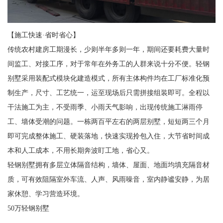
【施工快速·省时省心】
传统农村建房工期漫长，少则半年多则一年，期间还要耗费大量时
间监工、对接工序，对于常年在外务工的人群来说十分不便。轻钢
别墅采用装配式模块化建造模式，所有主体构件均在工厂标准化预
制生产，尺寸、工艺统一，运至现场后只需拼接组装即可。全程以
干法施工为主，不受雨季、小雨天气影响，出现传统施工淋雨停
工、墙体受潮的问题。一栋两百平左右的两层别墅，短短两三个月
即可完成整体施工、硬装落地，快速实现拎包入住，大节省时间成
本和人工成本，不用长期奔波盯工地，省心又。
轻钢别墅拥有多层立体隔音结构，墙体、屋面、地面均填充隔音材
质，可有效阻隔室外车流、人声、风雨噪音，室内静谧安静，为居
家休憩、学习营造环境。
50万轻钢别墅