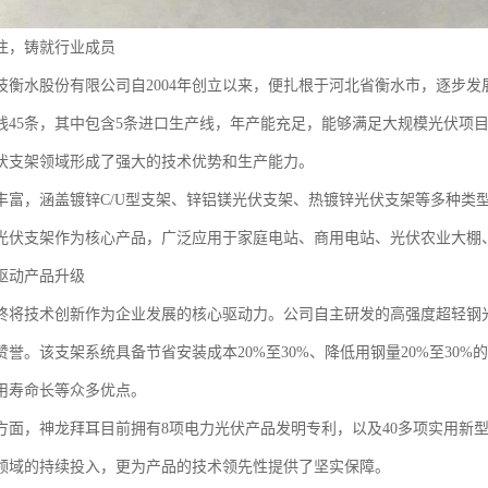
注，铸就行业成员
技衡水股份有限公司自2004年创立以来，便扎根于河北省衡水市，逐步发展
线45条，其中包含5条进口生产线，年产能充足，能够满足大规模光伏项
伏支架领域形成了强大的技术优势和生产能力。
丰富，涵盖镀锌C/U型支架、锌铝镁光伏支架、热镀锌光伏支架等多种类
光伏支架作为核心产品，广泛应用于家庭电站、商用电站、光伏农业大棚
驱动产品升级
终将技术创新作为企业发展的核心驱动力。公司自主研发的高强度超轻钢
赞誉。该支架系统具备节省安装成本20%至30%、降低用钢量20%至30
用寿命长等众多优点。
方面，神龙拜耳目前拥有8项电力光伏产品发明专利，以及40多项实用新
领域的持续投入，更为产品的技术领先性提供了坚实保障。